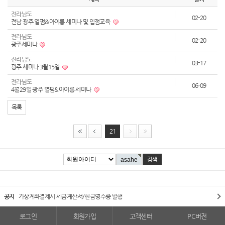
전라남도
02-20
전남 광주 열펌&아이롱 세미나 및 입점교육
전라남도
02-20
광주세미나
전라남도
03-17
광주 세미나 3월15일
전라남도
06-09
4월29일 광주 열펌&아이롱 세미나
목록
21
공지
가상계좌결제시 세금계산서/현금영수증 발행
로그인
회원가입
고객센터
PC버전