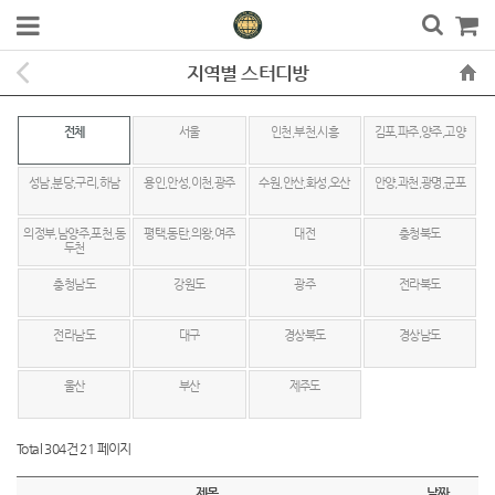
지역별 스터디방
전체
서울
인천,부천,시흥
김포,파주,양주,고양
성남,분당,구리,하남
용인,안성,이천,광주
수원,안산,화성,오산
안양,과천,광명,군포
의정부,남양주,포천,동
평택,동탄,의왕,여주
대전
충청북도
두천
충청남도
강원도
광주
전라북도
전라남도
대구
경상북도
경상남도
울산
부산
제주도
Total 304건
21 페이지
제목
날짜