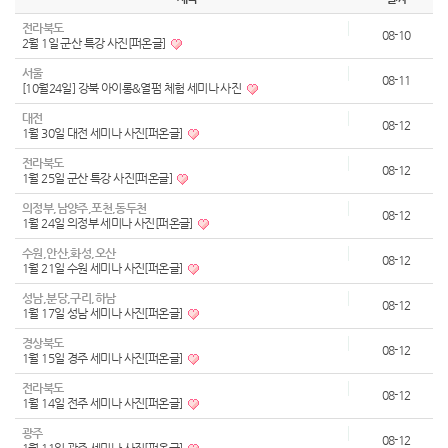
전라북도
08-10
2월 1일 군산 특강 사진[퍼온글]
서울
08-11
[10월24일] 강북 아이롱&열펌 체험 세미나 사진
대전
08-12
1월 30일 대전 세미나 사진[퍼온글]
전라북도
08-12
1월 25일 군산 특강 사진[퍼온글]
의정부,남양주,포천,동두천
08-12
1월 24일 의정부 세미나 사진[퍼온글]
수원,안산,화성,오산
08-12
1월 21일 수원 세미나 사진[퍼온글]
성남,분당,구리,하남
08-12
1월 17일 성남 세미나 사진[퍼온글]
경상북도
08-12
1월 15일 경주 세미나 사진[퍼온글]
전라북도
08-12
1월 14일 전주 세미나 사진[퍼온글]
광주
08-12