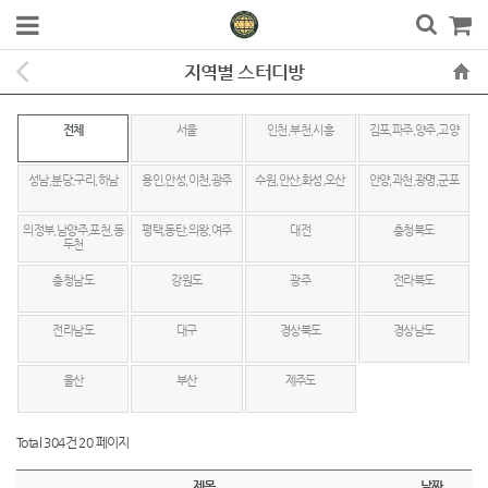
지역별 스터디방
전체
서울
인천,부천,시흥
김포,파주,양주,고양
성남,분당,구리,하남
용인,안성,이천,광주
수원,안산,화성,오산
안양,과천,광명,군포
의정부,남양주,포천,동
평택,동탄,의왕,여주
대전
충청북도
두천
충청남도
강원도
광주
전라북도
전라남도
대구
경상북도
경상남도
울산
부산
제주도
Total 304건
20 페이지
제목
날짜