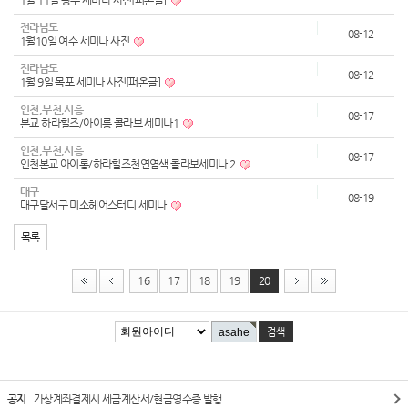
1월 11일 광주 세미나 사진[퍼온글]
전라남도
08-12
1월10일 여수 세미나 사진
전라남도
08-12
1월 9일 목포 세미나 사진[퍼온글]
인천,부천,시흥
08-17
본교 하라힐즈/아이롱 콜라보 세미나1
인천,부천,시흥
08-17
인천본교 아이롱/하라힐즈천연염색 콜라보세미나 2
대구
08-19
대구달서구 미소헤어스터디 세미나
목록
16
17
18
19
20
공지
가상계좌결제시 세금계산서/현금영수증 발행