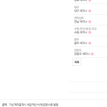
경북 세미나
대구
대구 세미나
전라남도
전남 세미나
수원,안산,화성,오산
수원 세미나
광주
광주 세미나
강원도
강원도 세미나
목록
공지
가상계좌결제시 세금계산서/현금영수증 발행