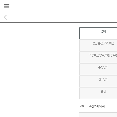
전체
성남,분당,구리,하남
의정부,남양주,포천,동두
충청남도
전라남도
울산
Total 304건
2 페이지