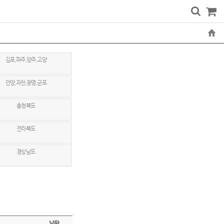
김포,파주,양주,고양
안양,과천,광명,군포
충청북도
전라북도
경상남도
날짜