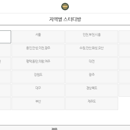
지역별 스터디방
서울
인천,부천,시흥
용인,안성,이천,광주
수원,안산,화성,오산
천
평택,동탄,의왕,여주
대전
강원도
광주
대구
경상북도
부산
제주도
제목