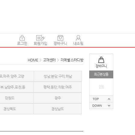
HOME
>
고객센터
>
지역별 스터디방
장바구니
최근본상품
포,파주,양주,고양
성남,분당,구리,하남
부,남양주,포천,동
평택,동탄,의왕,여주
없음
강원도
광주
두천
경상북도
경상남도