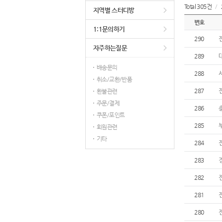
Total 305건
/
지역별 스터디방
번호
1:1문의하기
290
자주하는질문
289
배송문의
288
취소/교환/반품
287
환불관련
주문/결제
286
쿠폰/포인트
285
회원관련
기타
284
283
282
281
280