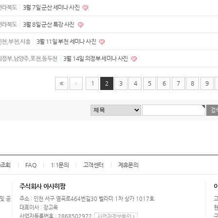
전라북도
3월 7일 군산 세미나 사진
전라북도
3월 8일 군산 특강 사진
인천,부천,시흥
3월 11일 부천 세미나 사진
의정부,남양주,포천,동두천
3월 14일 의정부 세미나 사진
1
2
3
4
5
6
7
8
9
송조회
FAQ
1:1문의
고객센터
제휴문의
주식회사 아사히팜
 및 공
주소 : 인천 서구 염곡로464번길30 벨라미 1차 상가 1017호
고
대표이사 : 장고옥
현
사업자등록번호 : 2868502972
구
사업자정보확인