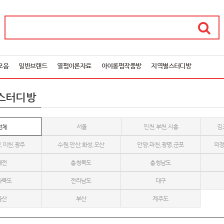
모음
일반브랜드
열펌이론자료
아이롱펌작품방
지역별스터디방
스터디방
서울
인천,부천,시흥
김
전체
,이천,광주
수원,안산,화성,오산
안양,과천,광명,군포
의정
대전
충청북도
충청남도
라북도
전라남도
대구
울산
부산
제주도