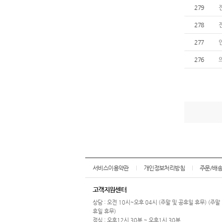
279
278
277
276
서비스이용약관
개인정보처리방침
주문/배
고객지원센터
상담 : 오전 10시~오후 04시 (주말 및 공휴일 휴무) (주말
휴일 휴무)
점심 : 오후12시 30분 ~ 오후1시 30분