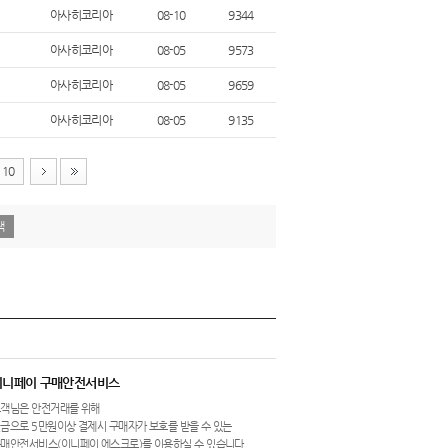
아사히코리아
08-10
9344
아사히코리아
08-05
9573
아사히코리아
08-05
9659
아사히코리아
08-05
9135
10
이니페이 구매안전서비스
객님은 안전거래를 위해
금으로 5만원이상 결제시 구매자가 보호를 받을 수 있는
매안전서비스(이니페이 에스크로)를 이용하실 수 있습니다.