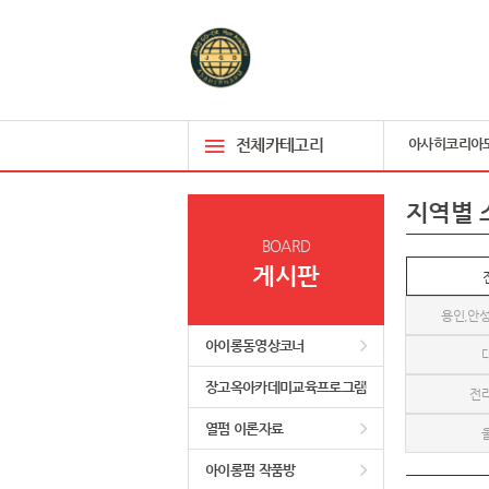
전체카테고리
아사히코리아
지역별 
BOARD
게시판
용인,안성
아이롱동영상코너
장고옥아카데미교육프로그램
전
열펌 이론자료
아이롱펌 작품방