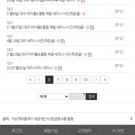
[08월14일] 대구 원더마샬&두피교육 체험 세미나
대구
07-21
[1월9일] 대구 아이롱&열펌 체험 세미나 사진(퍼온글)
대구
07-21
[11월07일] 대구 아이롱&열펌 체험 세미나 사진(퍼온글)
대구
07-21
4월 29일 대구 세미나 사진(퍼온글)
대구
07-21
[1월23일] 대구 아이롱&열펌 체험 세미나 사진(퍼온글)
대구
07-21
22년7월20일 대구스터디 세미나
6
7
8
9
10
공지
가상계좌결제시 세금계산서/현금영수증 발행
로그인
회원가입
고객센터
PC버전