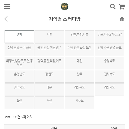
지역별 스터디방
전체
서울
인천,부천,시흥
김포,파주,양주,고양
성남,분당,구리,하남
용인,안성,이천,광주
수원,안산,화성,오산
안양,과천,광명,군포
의정부,남양주,포천,동
평택,동탄,의왕,여주
대전
충청북도
두천
충청남도
강원도
광주
전라북도
전라남도
대구
경상북도
경상남도
울산
부산
제주도
Total 305건
6 페이지
제목
날짜