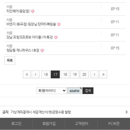
서울
07-15
리안헤어(응암점)
서울
07-11
비앤지 (화곡점) 원장님 탄머리복원술
서울
07-11
강남 프랑크프로보 아이롱1차 특강
서울
07-15
청담동 제니하우스1호점
목록
16
17
18
19
20
공지
가상계좌결제시 세금계산서/현금영수증 발행
로그인
회원가입
고객센터
PC버전