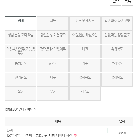
검색
목록
전체
서울
인천,부천,시흥
김포,파주,양주,고양
성남,분당,구리,하남
용인,안성,이천,광주
수원,안산,화성,오산
안양,과천,광명,군포
의정부,남양주,포천,동
평택,동탄,의왕,여주
대전
충청북도
두천
충청남도
강원도
광주
전라북도
전라남도
대구
경상북도
경상남도
울산
부산
제주도
Total 304건
17 페이지
제목
날짜
대전
08-01
[5월14일] 대전 아이롱&열펌 체험 세미나 사진