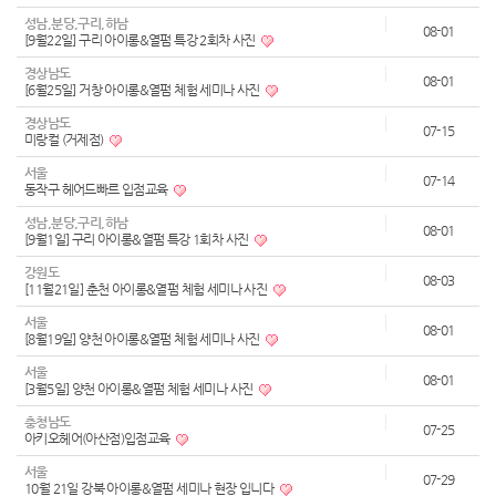
성남,분당,구리,하남
08-01
[9월22일] 구리 아이롱&열펌 특강 2회차 사진
경상남도
08-01
[6월25일] 거창 아이롱&열펌 체험 세미나 사진
경상남도
07-15
미랑컬 (거제점)
서울
07-14
동작구 헤어드빠르 입점교육
성남,분당,구리,하남
08-01
[9월1일] 구리 아이롱&열펌 특강 1회차 사진
강원도
08-03
[11월21일] 춘천 아이롱&열펌 체험 세미나 사진
서울
08-01
[8월19일] 양천 아이롱&열펌 체험 세미나 사진
서울
08-01
[3월5일] 양천 아이롱&열펌 체험 세미나 사진
충청남도
07-25
아키오헤어(아산점)입점교육
서울
07-29
10월 21일 강북 아이롱&열펌 세미나 현장 입니다