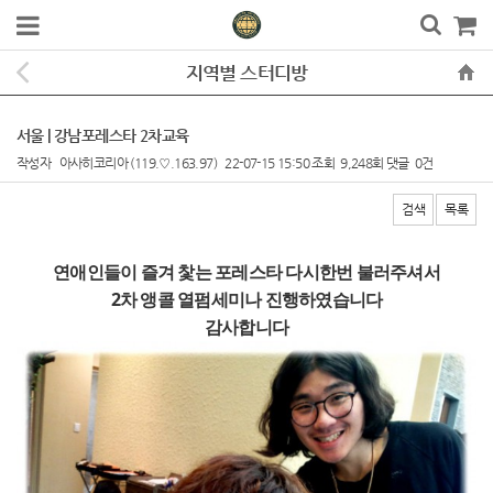
지역별 스터디방
서울 | 강남포레스타 2차교육
작성자
아사히코리아
(119.♡.163.97)
22-07-15 15:50
조회
9,248회
댓글
0건
검색
목록
본문
연애인들이 즐겨 찿는 포레스타 다시한번 불러주셔서
2차 앵콜 열펌세미나 진행하였습니다
감사합니다