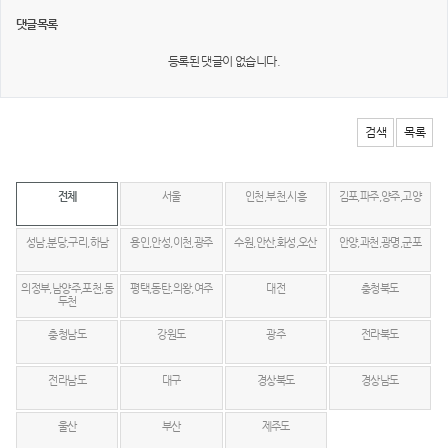
댓글목록
등록된 댓글이 없습니다.
검색
목록
전체
서울
인천,부천,시흥
김포,파주,양주,고양
성남,분당,구리,하남
용인,안성,이천,광주
수원,안산,화성,오산
안양,과천,광명,군포
의정부,남양주,포천,동
평택,동탄,의왕,여주
대전
충청북도
두천
충청남도
강원도
광주
전라북도
전라남도
대구
경상북도
경상남도
울산
부산
제주도