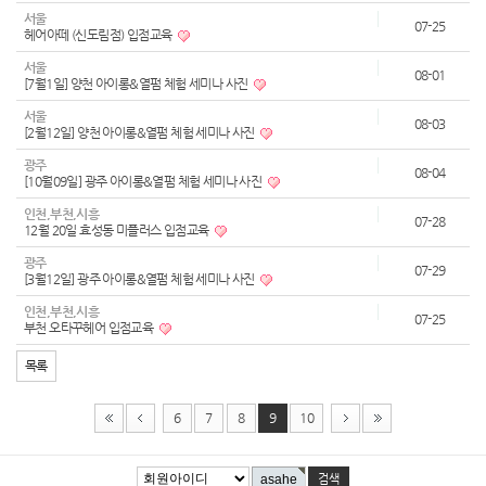
서울
07-25
헤어아떼 (신도림점) 입점교육
서울
08-01
[7월1일] 양천 아이롱&열펌 체험 세미나 사진
서울
08-03
[2월12일] 양천 아이롱&열펌 체험 세미나 사진
광주
08-04
[10월09일] 광주 아이롱&열펌 체험 세미나 사진
인천,부천,시흥
07-28
12월 20일 효성동 미플러스 입점교육
광주
07-29
[3월12일] 광주 아이롱&열펌 체험 세미나 사진
인천,부천,시흥
07-25
부천 오타꾸헤어 입점교육
목록
6
7
8
9
10