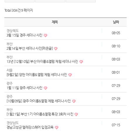
Total 304건
9 페이지
제목
날짜
경상북도
08-05
3월 15일 경주 세미나 사진
부산
08-10
2월14일 부산 세미나 사진[퍼온글]
부산
08-03
13년 [12월10일] 부산 아이롱&열펌 체험 세미나 사진
서울
08-01
[9월2일] 양천 아이롱&열펌 체험 세미나 사진
광주
07-29
1월 11일 광주 세미나 사진
광주
07-29
[10월09일] 광주 아이롱&열펌 체험 세미나 사진
부산
08-03
[1월21일] 부산 1기 아이롱&열펌 특강 3회차 사진
경상남도
07-15
경남고성군 엘레강스헤어 입점교육