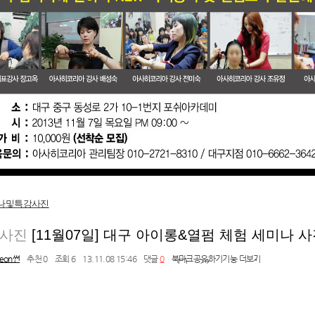
미나및특강사진
사진
[11월07일] 대구 아이롱&열펌 체험 세미나 
seon썬
추천 0
조회 6
13.11.08 15:46
댓글
0
북마크
공유하기
기능 더보기