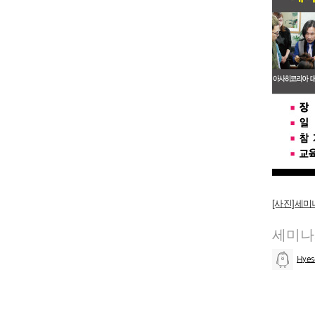
[사진]세
세미나
Hye