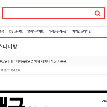
모음
일반브랜드
열펌이론자료
아이롱펌작품방
지역별스터디방
스터디방
11월07일] 대구 아이롱&열펌 체험 세미나 사진(퍼온글)
아
(119.♡.163.97)