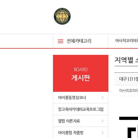
전체카테고리
아사히코리아
지역별 
BOARD
게시판
대구 | [
아사히코리
아이롱동영상코너
장고옥아카데미교육프로그램
열펌 이론자료
아이롱펌 작품방