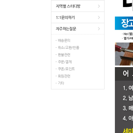
지역별 스터디방
1:1문의하기
자주하는질문
배송문의
취소/교환/반품
환불관련
주문/결제
쿠폰/포인트
회원관련
기타