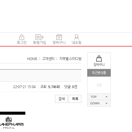
HOME
>
고객센터
>
지역별 스터디방
장바구니
최근본상품
없음
22-07-21 15:04
조회
9,746회
댓글
0건
|
|
검색
목록