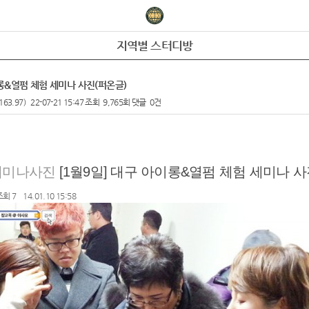
지역별 스터디방
아이롱&열펌 체험 세미나 사진(퍼온글)
163.97)
22-07-21 15:47
조회
9,765회
댓글
0건
세미나사진
[1월9일] 대구 아이롱&열펌 체험 세미나 
조회 7
14.01.10 15:58