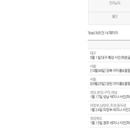
전라남도
울산
Total 305건
16 페이지
대구
5월 1일 대구 특강 사진(퍼온
서울
[10월08일] 강북 아이롱&열
서울
[09월25일] 양천 아이롱&열
성남,분당,구리,하남
1월 17일 성남 세미나 사진[
의정부,남양주,포천,동두천
1월 24일 의정부 세미나 사진
경상북도
1월 15일 경주 세미나 사진[