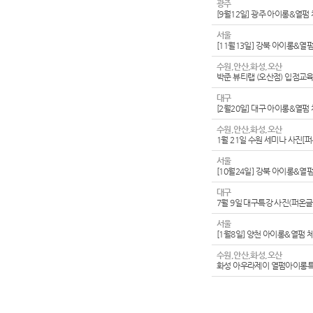
광주
[9월12일] 광주 아이롱&열펌
서울
[11월13일] 강북 아이롱&열
수원,안산,화성,오산
박준 뷰티랩 (오산점) 입점교
대구
[2월20일] 대구 아이롱&열펌
수원,안산,화성,오산
1월 21일 수원 세미나 사진[
서울
[10월24일] 강북 아이롱&열
대구
7월 9일 대구특강 사진(퍼온글
서울
[1월8일] 양천 아이롱&열펌 
수원,안산,화성,오산
화성 아우라제이 열펌아이롱