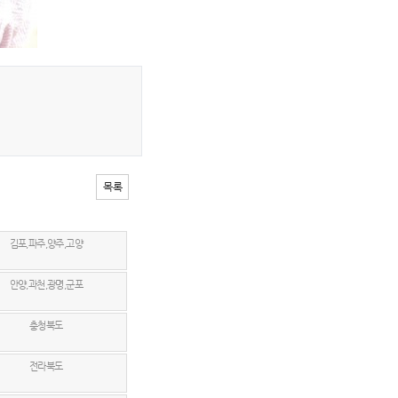
목록
김포,파주,양주,고양
안양,과천,광명,군포
충청북도
전라북도