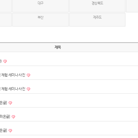
대구
경상북도
부산
제주도
제목
글)
펌 체험 세미나 사진
펌 체험 세미나 사진
퍼온글]
[퍼온글]
퍼온글]