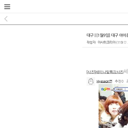
대구 | [1월9일] 대구 
작성자
아사히코리아
(119.♡.
본문
[사진]세미나및특강사진
Hyeseon썬
추천 0