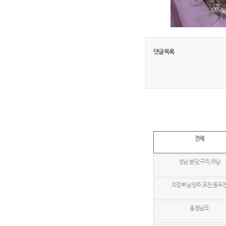
댓글목록
전체
성남,분당,구리,하남
의정부,남양주,포천,동두
충청남도