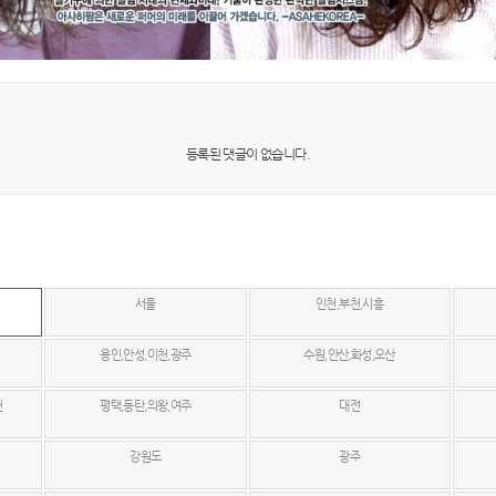
등록된 댓글이 없습니다.
서울
인천,부천,시흥
용인,안성,이천,광주
수원,안산,화성,오산
천
평택,동탄,의왕,여주
대전
강원도
광주