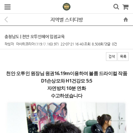
지역별 스터디방
충청남도 | 천안 오투인헤어 입점교육
작성자
아사히코리아
(119.♡.163.97)
22-07-21 16:40
조회
8,508회
댓글
0건
검색
목록
본문
천안 오투인 원장님 원권16.19m이용하여 볼륨 드라이컬 작품
D1손상모와 H1건강모 5:5
자연방치 10분 연화
수고하셨습니다