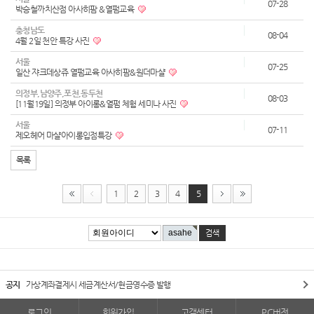
07-28
박승철까치산점 아사히팜 &열펌교육
충청남도
08-04
4월 2일 천안 특강 사진
서울
07-25
일산 쟈크데상쥬 열펌교육 아사히팜&원더마샬
의정부,남양주,포천,동두천
08-03
[11월19일] 의정부 아이롱&열펌 체험 세미나 사진
서울
07-11
제오헤어 마샬아이롱입점특강
목록
1
2
3
4
5
공지
가상계좌결제시 세금계산서/현금영수증 발행
로그인
회원가입
고객센터
PC버전