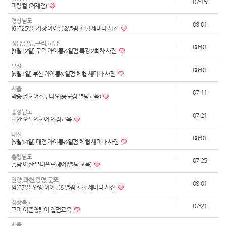
07-15
미랑컬 (거제점)
경상남도
08-01
[6월25일] 거창 아이롱&열펌 체험 세미나 사진
성남,분당,구리,하남
08-01
[9월22일] 구리 아이롱&열펌 특강 2회차 사진
부산
08-01
[6월3일] 부산 아이롱&열펌 체험 세미나 사진
서울
07-11
박승철 헤어스투디오(종로점 열펌교육)
충청남도
07-21
천안 오투인헤어 입점교육
대전
08-01
[5월14일] 대전 아이롱&열펌 체험 세미나 사진
충청남도
07-25
충남 아산 유미프로헤어(열펌 교육)
안양,과천,광명,군포
08-01
[4월7일] 안양 아이롱&열펌 체험 세미나 사진
경상북도
07-21
구미 이준영헤어 입점교육
서울