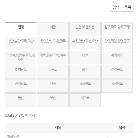
검색
목록
전체
서울
인천,부천,시흥
김포,파주,양주,고양
성남,분당,구리,하남
용인,안성,이천,광주
수원,안산,화성,오산
안양,과천,광명,군포
의정부,남양주,포천,동
평택,동탄,의왕,여주
대전
충청북도
두천
충청남도
강원도
광주
전라북도
전라남도
대구
경상북도
경상남도
울산
부산
제주도
Total 304건
5 페이지
제목
날짜
경상남도