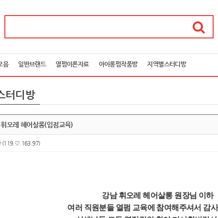
모음
일반브랜드
열펌이론자료
아이롱펌작품방
지역별스터디방
스터디방
남 휘오레 헤어살롱(입점교육)
아
(119.♡.163.97)
강남 휘오레 헤어살롱 원장님 이하
여러 직
원분들 열펌 교육에 참여해주셔서 감