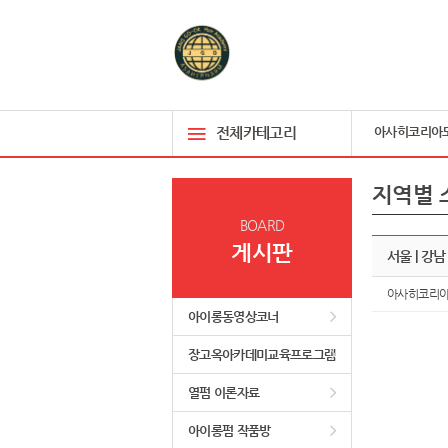
전체카테고리
아사히코리아
지역별 
BOARD
게시판
서울 | 강
아사히코리
아이롱동영상코너
장고옥아카데미교육프로그램
열펌 이론자료
아이롱펌 작품방