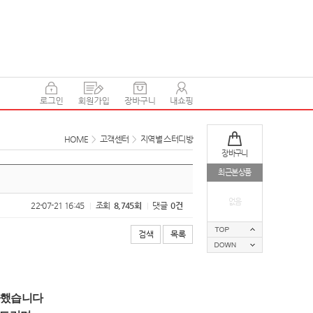
HOME
>
고객센터
>
지역별 스터디방
장바구니
최근본상품
없음
22-07-21 16:45
조회
8,745회
댓글
0건
|
|
검색
목록
사했습니다