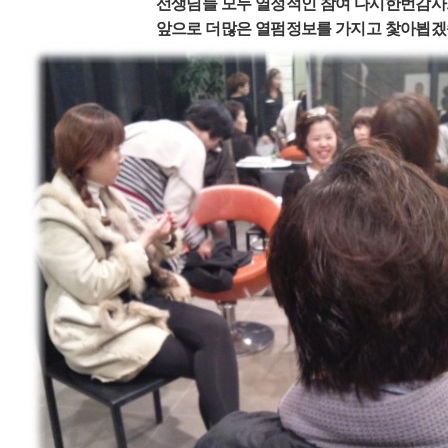
선생님들 모두 열정적인 참여 다시한번감
앞으로 더많은 열펌정보를 가지고 찿아뵙