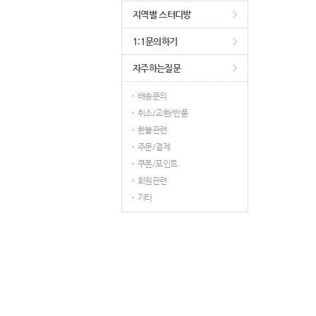
지역별 스터디방
1:1문의하기
자주하는질문
배송문의
취소/교환/반품
환불관련
주문/결제
쿠폰/포인트
회원관련
기타