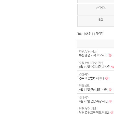
전라남도
울산
Total 305건
11 페이지
인천,부천,시흥
부천 열펌 교육 이모저모
수원,안산,화성,오산
6월 10일 수원 세미나 사진
경상북도
경주 미용협회 세미나
전라북도
4월 12일 군산 특강 사진
전라북도
4월 26일 군산 특강 사진
인천,부천,시흥
부천 열펌교육 이모 저모2