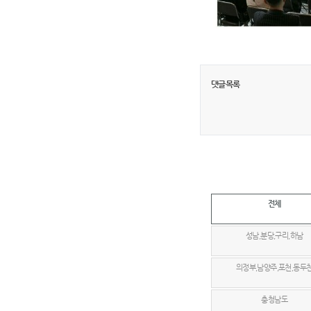
댓글목록
전체
성남,분당,구리,하남
의정부,남양주,포천,동두
충청남도