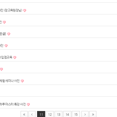
 사진 (장고옥원장님)
사진
퍼온글]
 사진
자 입점교육
 체험 세미나 사진
 하루 마스터 특강 사진
11
12
13
14
15