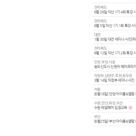
전라북도
6월 26일 익산 1기 4회 특강
전라북도
6월 5일 익산 1기 1회 특강 
대전
1월 30일 대전 세미나 사진[
전라북도
6월 12일 익산 1기 2회 특강
인천,부천,시흥
송도신도시 신현자 헤어프라
의정부,남양주,포천,동두천
3월 14일 의정부 세미나 사진
서울
[6월16일] 안양 아이롱&열펌
수원,안산,화성,오산
수원 레알헤어 입점교육
부산
[6월25일] 부산 아이롱&열펌