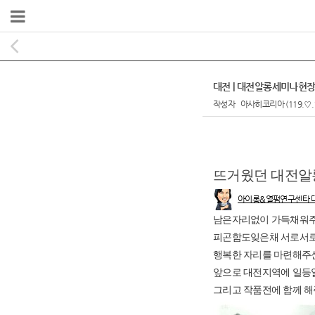
대전 | 대전알롱세미나현장
작성자
아사히코리아
(119.♡.
본문
뜨거웠던 대전
아이롱&열펌연구센타 
남은자리없이 가득채워주
피곤함도잊은채 서로서로
행복한 자리를 마련해주
앞으로 대전지역에 일등
그리고 작품전에 함께 