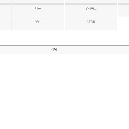
대구
경상북도
부산
제주도
제목