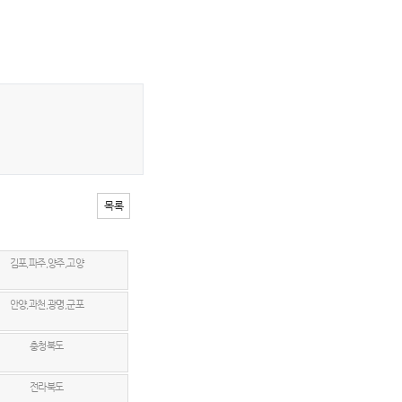
목록
김포,파주,양주,고양
안양,과천,광명,군포
충청북도
전라북도