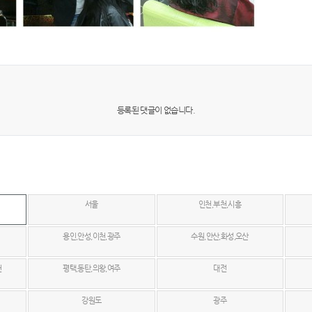
등록된 댓글이 없습니다.
서울
인천,부천,시흥
용인,안성,이천,광주
수원,안산,화성,오산
천
평택,동탄,의왕,여주
대전
강원도
광주