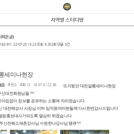
지역별 스터디방
(퍼온글)
163.97)
22-07-25 13:23
조회
9,352회
댓글
0건
알롱세미나현장
대장
추천 0
조회 13
16.07.01 22:38.
뜨거웠던 대전알롱세미나현장
신대전회원님들 ^^
아낌없이 정보를 공유하는 소통에 자리였습니다
신 대전해성사 사장님 이하 임직원여러분들께 다시한번감사드립니다
열펌홍보대사가되도록 열심히 뛰겠습니다
해주신전북소재춘강사님 수원한나강사님 땡큐^^