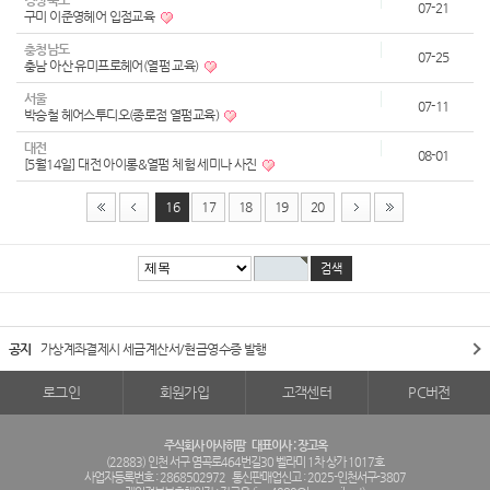
경상북도
07-21
구미 이준영헤어 입점교육
충청남도
07-25
충남 아산 유미프로헤어(열펌 교육)
서울
07-11
박승철 헤어스투디오(종로점 열펌교육)
대전
08-01
[5월14일] 대전 아이롱&열펌 체험 세미나 사진
16
17
18
19
20
공지
가상계좌결제시 세금계산서/현금영수증 발행
로그인
회원가입
고객센터
PC버전
주식회사 아사히팜
대표이사 : 장고옥
(22883) 인천 서구 염곡로464번길30 벨라미 1차 상가 1017호
사업자등록번호 : 2868502972
통신판매업신고 : 2025-인천서구-3807