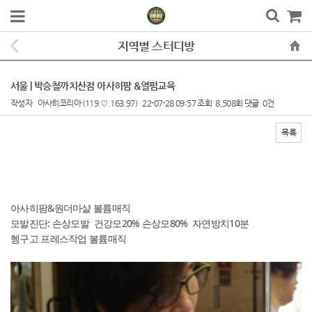
지역별 스터디방
서울 | 박승철까치산점 아사히팜 &열펌교육
작성자
아사히코리아
(119.♡.163.97)
22-07-28 09:57
조회
8,508회
댓글
0건
목록
본문
아사히팜&원더마샬 볼륨매직
모발진단: 손상모발 건강모20% 손상모80% 자연방치10분
헹구고 프레스작업 볼륨매직