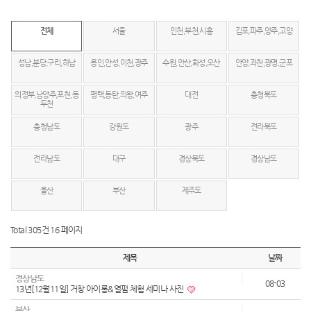
전체
서울
인천,부천,시흥
김포,파주,양주,고양
성남,분당,구리,하남
용인,안성,이천,광주
수원,안산,화성,오산
안양,과천,광명,군포
의정부,남양주,포천,동
평택,동탄,의왕,여주
대전
충청북도
두천
충청남도
강원도
광주
전라북도
전라남도
대구
경상북도
경상남도
울산
부산
제주도
Total 305건
16 페이지
제목
날짜
경상남도
08-03
13년[12월11일] 거창 아이롱&열펌 체험 세미나 사진
부산