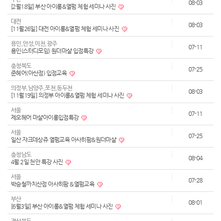
08-03
[2월18일] 부산 아이롱&열펌 체험 세미나 사진
대전
08-03
[11월26일] 대전 아이롱&열펌 체험 세미나 사진
용인,안성,이천,광주
07-11
용인(스터디모임) 원더마샬 입점특강
충청북도
07-25
준헤어(아산점) 입점교육
의정부,남양주,포천,동두천
08-03
[11월19일] 의정부 아이롱&열펌 체험 세미나 사진
서울
07-11
제오헤어 마샬아이롱입점특강
서울
07-25
일산 쟈크데상쥬 열펌교육 아사히팜&원더마샬
충청남도
08-04
4월 2일 천안 특강 사진
서울
07-28
박승철까치산점 아사히팜 &열펌교육
부산
08-01
[6월3일] 부산 아이롱&열펌 체험 세미나 사진