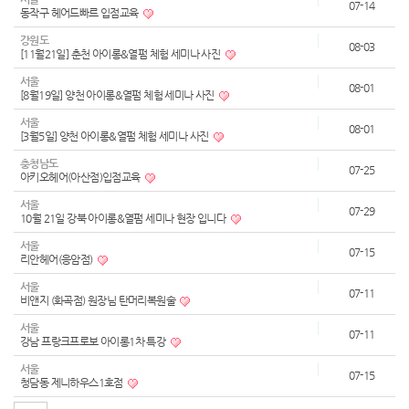
07-14
동작구 헤어드빠르 입점교육
강원도
08-03
[11월21일] 춘천 아이롱&열펌 체험 세미나 사진
서울
08-01
[8월19일] 양천 아이롱&열펌 체험 세미나 사진
서울
08-01
[3월5일] 양천 아이롱&열펌 체험 세미나 사진
충청남도
07-25
아키오헤어(아산점)입점교육
서울
07-29
10월 21일 강북 아이롱&열펌 세미나 현장 입니다
서울
07-15
리안헤어(응암점)
서울
07-11
비앤지 (화곡점) 원장님 탄머리복원술
서울
07-11
강남 프랑크프로보 아이롱1차 특강
서울
07-15
청담동 제니하우스1호점