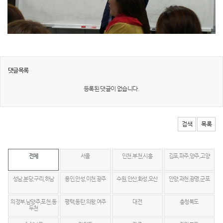
댓글목록
등록된 댓글이 없습니다.
검색
목록
전체
서울
인천,부천,시흥
김포,파주,양주,고양
성남,분당,구리,하남
용인,안성,이천,광주
수원,안산,화성,오산
안양,과천,광명,군포
의정부,남양주,포천,동
평택,동탄,의왕,여주
대전
충청북도
두천