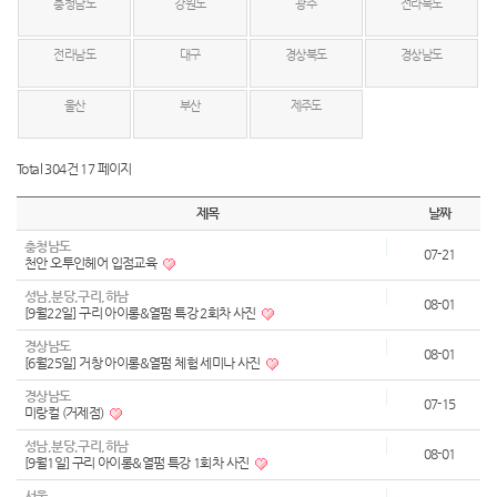
충청남도
강원도
광주
전라북도
전라남도
대구
경상북도
경상남도
울산
부산
제주도
Total 304건
17 페이지
제목
날짜
충청남도
07-21
천안 오투인헤어 입점교육
성남,분당,구리,하남
08-01
[9월22일] 구리 아이롱&열펌 특강 2회차 사진
경상남도
08-01
[6월25일] 거창 아이롱&열펌 체험 세미나 사진
경상남도
07-15
미랑컬 (거제점)
성남,분당,구리,하남
08-01
[9월1일] 구리 아이롱&열펌 특강 1회차 사진
서울