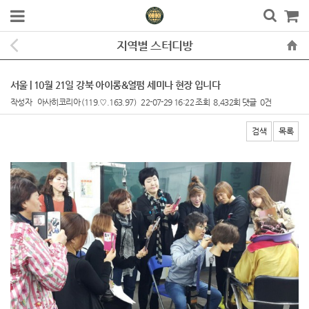
지역별 스터디방
서울 | 10월 21일 강북 아이롱&열펌 세미나 현장 입니다
작성자
아사히코리아
(119.♡.163.97)
22-07-29 16:22
조회
8,432회
댓글
0건
검색
목록
본문