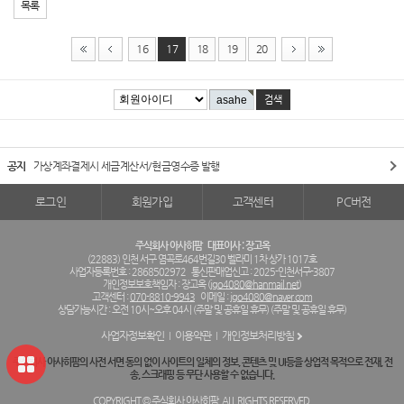
목록
16
17
18
19
20
공지
가상계좌결제시 세금계산서/현금영수증 발행
로그인
회원가입
고객센터
PC버전
주식회사 아사히팜
대표이사 : 장고옥
(22883) 인천 서구 염곡로464번길30 벨라미 1차 상가 1017호
사업자등록번호 : 2868502972
통신판매업신고 : 2025-인천서구-3807
개인정보보호책임자 : 장고옥 (
jgo4080@hanmail.net
)
고객센터 :
070-8810-9943
이메일 :
jgo4080@naver.com
상담가능시간 : 오전 10시~오후 04시 (주말 및 공휴일 휴무) (주말 및 공휴일 휴무)
사업자정보확인
이용약관
개인정보처리방침
주식회사 아사히팜의 사전 서면 동의 없이 사이트의 일체의 정보, 콘텐츠 및 UI등을 상업적 목적으로 전재, 전
송, 스크래핑 등 무단 사용할 수 없습니다.
COPYRIGHT © 주식회사 아사히팜. ALL RIGHTS RESERVED.