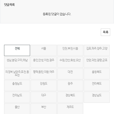
댓글목록
등록된 댓글이 없습니다.
목록
전체
서울
인천,부천,시흥
김포,파주,양주,고양
성남,분당,구리,하남
용인,안성,이천,광주
수원,안산,화성,오산
안양,과천,광명,군포
의정부,남양주,포천,동
평택,동탄,의왕,여주
대전
충청북도
두천
충청남도
강원도
광주
전라북도
전라남도
대구
경상북도
경상남도
울산
부산
제주도