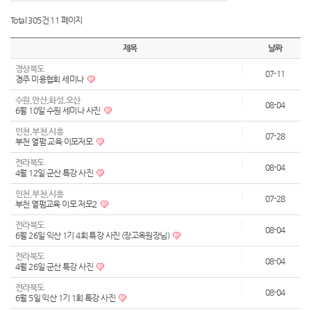
Total 305건
11 페이지
제목
날짜
경상북도
07-11
경주 미용협회 세미나
수원,안산,화성,오산
08-04
6월 10일 수원 세미나 사진
인천,부천,시흥
07-28
부천 열펌 교육 이모저모
전라북도
08-04
4월 12일 군산 특강 사진
인천,부천,시흥
07-28
부천 열펌교육 이모 저모2
전라북도
08-04
6월 26일 익산 1기 4회 특강 사진 (장고옥원장님)
전라북도
08-04
4월 26일 군산 특강 사진
전라북도
08-04
6월 5일 익산 1기 1회 특강 사진