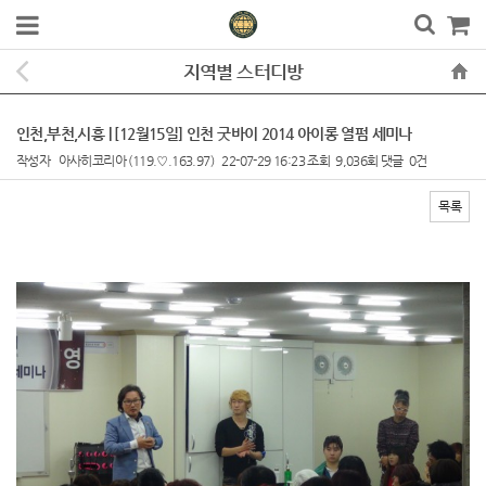
지역별 스터디방
인천,부천,시흥 | [12월15일] 인천 굿바이 2014 아이롱 열펌 세미나
작성자
아사히코리아
(119.♡.163.97)
22-07-29 16:23
조회
9,036회
댓글
0건
목록
본문