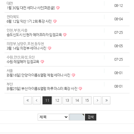
대전
08-12
1월 30일 대전 세미나 사진[퍼온글]
전라북도
08-04
6월 12일 익산 1기 2회 특강 사진
인천,부천,시흥
07-25
송도신도시 신현자 헤어프라자 입점교육
의정부,남양주,포천,동두천
08-05
3월 14일 의정부 세미나 사진
수원,안산,화성,오산
07-25
수원 레알헤어 입점교육
서울
08-01
[6월16일] 안양 아이롱&열펌 체험 세미나 사진
부산
08-01
[6월25일] 부산 아이롱&열펌 하루 마스터 특강 사진
11
12
13
14
15