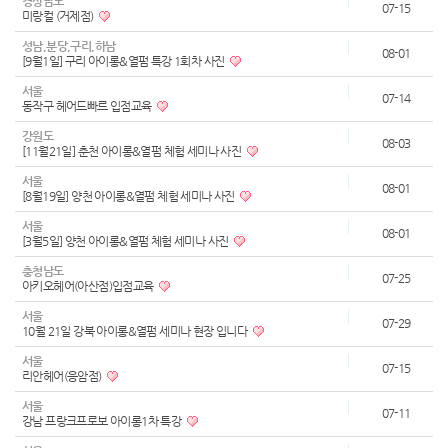
경상남도
07-15
미랑컬 (거제점)
성남,분당,구리,하남
08-01
[9월1일] 구리 아이롱&열펌 특강 1회차 사진
서울
07-14
동작구 헤어드빠르 입점교육
강원도
08-03
[11월21일] 춘천 아이롱&열펌 체험 세미나 사진
서울
08-01
[8월19일] 양천 아이롱&열펌 체험 세미나 사진
서울
08-01
[3월5일] 양천 아이롱&열펌 체험 세미나 사진
충청남도
07-25
아키오헤어(아산점)입점교육
서울
07-29
10월 21일 강북 아이롱&열펌 세미나 현장 입니다
서울
07-15
리안헤어(응암점)
서울
07-11
강남 프랑크프로보 아이롱1차 특강