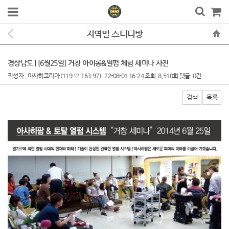
지역별 스터디방
경상남도 | [6월25일] 거창 아이롱&열펌 체험 세미나 사진
작성자
아사히코리아
(119.♡.163.97)
22-08-01 16:24
조회
8,510회
댓글
0건
검색
목록
본문