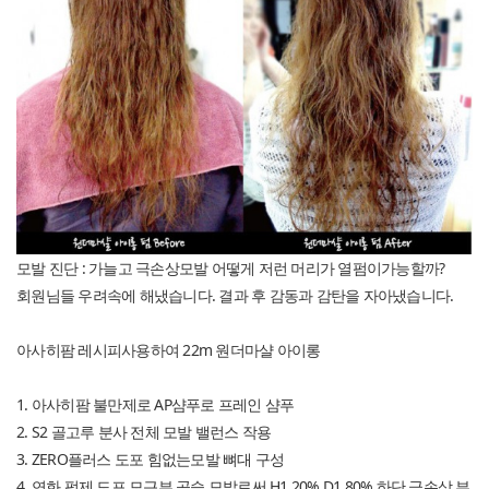
모발 진단 : 가늘고 극손상모발 어떻게 저런 머리가 열펌이가능할까?
회원님들 우려속에 해냈습니다. 결과 후 감동과 감탄을 자아냈습니다.
아사히팜 레시피사용하여 22m 원더마샬 아이롱
1. 아사히팜 불만제로 AP샴푸로 프레인 샴푸
2. S2 골고루 분사 전체 모발 밸런스 작용
3. ZERO플러스 도포 힘없는모발 뼈대 구성
4. 연화 펌제 도포 모근부 곱슬 모발로써 H1 20% D1 80% 하단 극손상 부