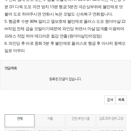
분 D1 다독 도포 자연 방치 15분 헹굼 5분전 극손상부위에 불만제로 덧
붙여 도포 하여주시면 연화시 녹은 모발도 신속복구 연화됩니다.
5. 헹굼후 수분 80% 말리고 열보호제 불만제로 플러스 도포 원더마샬 22
m작업 전체 곱슬 모발이기때문에 와인딩 하면서 마샬 덥개를 이용하여
프레스 작업 하여 매끄러운 컬감 연출 (원더마샬만의장점)
6. 와인딩 후 바로 중화 5분 후 불만제로 플러스로 헹굼 후 아사히 동백오
일로 마무리
댓글목록
등록된 댓글이 없습니다.
검색
목록
전체
서울
인천,부천,시흥
김포,파주,양주,고양