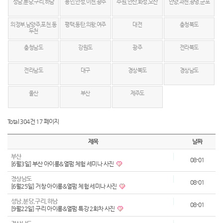
성남,분당,구리,하남
용인,안성,이천,광주
수원,안산,화성,오산
안양,과천,광명,군포
의정부,남양주,포천,동
평택,동탄,의왕,여주
대전
충청북도
두천
충청남도
강원도
광주
전라북도
전라남도
대구
경상북도
경상남도
울산
부산
제주도
Total 304건
17 페이지
제목
날짜
부산
08-01
[6월3일] 부산 아이롱&열펌 체험 세미나 사진
경상남도
08-01
[6월25일] 거창 아이롱&열펌 체험 세미나 사진
성남,분당,구리,하남
08-01
[9월22일] 구리 아이롱&열펌 특강 2회차 사진