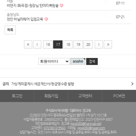
서울
07-11
비앤지 (화곡점) 원장님 탄머리복원술
충청남도
07-21
천안 바닐라헤어 입점교육
목록
16
17
18
19
20
공지
가상계좌결제시 세금계산서/현금영수증 발행
로그인
회원가입
고객센터
PC버전
주식회사 아사히팜
대표이사 : 장고옥
(22883) 인천 서구 염곡로464번길30 벨라미 1차 상가 1017호
사업자등록번호 : 2868502972
통신판매업신고 : 2025-인천서구-3807
개인정보보호책임자 : 장고옥 (
jgo4080@hanmail.net
)
고객센터 :
070-8810-9943
이메일 :
jgo4080@naver.com
상담가능시간 : 오전 10시~오후 04시 (주말 및 공휴일 휴무) (주말 및 공휴일 휴무)