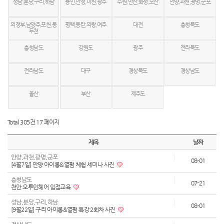
성남,분당,구리,하남
용인,안성,이천,광주
수원,안산,화성,오산
안양,과천,광명,군포
의정부,남양주,포천,동
평택,동탄,의왕,여주
대전
충청북도
두천
충청남도
강원도
광주
전라북도
전라남도
대구
경상북도
경상남도
울산
부산
제주도
Total 305건
17 페이지
제목
날짜
안양,과천,광명,군포
08-01
[4월7일] 안양 아이롱&열펌 체험 세미나 사진
충청남도
07-21
천안 오투인헤어 입점교육
성남,분당,구리,하남
08-01
[9월22일] 구리 아이롱&열펌 특강 2회차 사진