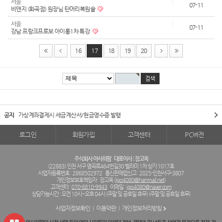
서울
07-11
비앤지 (화곡점) 원장님 탄머리복원술
서울
07-11
강남 프랑크프로보 아이롱1차 특강
16
17
18
19
20
공지
가상계좌결제시 세금계산서/현금영수증 발행
로그인
회원가입
고객센터
PC버전
주식회사 아사히팜
대표이사 : 장고옥
(22883) 인천 서구 염곡로464번길30 벨라미 1차 상가 1017호
사업자등록번호 : 2868502972
통신판매업신고 : 2025-인천서구-3807
개인정보보호책임자 : 장고옥 (
jgo4080@hanmail.net
)
고객센터 :
070-8810-9943
이메일 :
jgo4080@naver.com
상담가능시간 : 오전 10시~오후 04시 (주말 및 공휴일 휴무) (주말 및 공휴일 휴무)
사업자정보확인
이용약관
개인정보처리방침