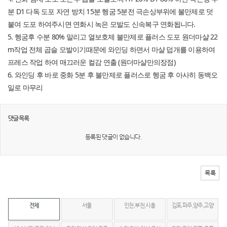
분 D1 다독 도포 자연 방치 15분 헹굼 5분전 극손상부위에 불만제로 덧
붙여 도포 하여주시면 연화시 녹은 모발도 신속복구 연화됩니다.
5. 헹굼후 수분 80% 말리고 열보호제 불만제로 플러스 도포 원더마샬 22
m작업 전체 곱슬 모발이기때문에 와인딩 하면서 마샬 덥개를 이용하여
프레스 작업 하여 매끄러운 컬감 연출 (원더마샬만의장점)
6. 와인딩 후 바로 중화 5분 후 불만제로 플러스로 헹굼 후 아사히 동백오
일로 마무리
댓글목록
등록된 댓글이 없습니다.
목록
전체
서울
인천,부천,시흥
김포,파주,양주,고양