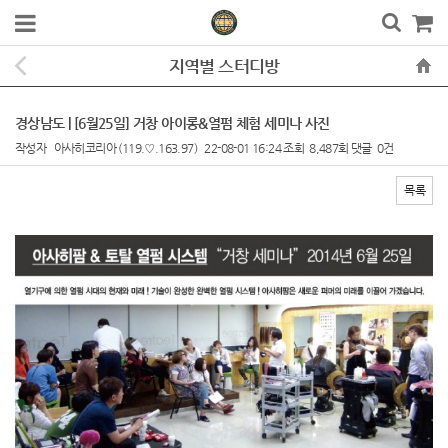
지역별 스터디방
경상남도 | [6월25일] 거창 아이롱&열펌 체험 세미나 사진
작성자
아사히코리아
(119.♡.163.97)
22-08-01 16:24
조회
8,487회
댓글
0건
목록
본문