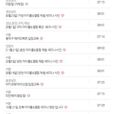
경상남도
07-15
미랑컬 (거제점)
경상남도
08-01
[6월25일] 거창 아이롱&열펌 체험 세미나 사진
성남,분당,구리,하남
08-01
[9월1일] 구리 아이롱&열펌 특강 1회차 사진
서울
07-14
동작구 헤어드빠르 입점교육
강원도
08-03
[11월21일] 춘천 아이롱&열펌 체험 세미나 사진
서울
08-01
[3월5일] 양천 아이롱&열펌 체험 세미나 사진
서울
08-01
[8월19일] 양천 아이롱&열펌 체험 세미나 사진
충청남도
07-25
아키오헤어(아산점)입점교육
서울
07-15
리안헤어(응암점)
서울
07-29
10월 21일 강북 아이롱&열펌 세미나 현장 입니다