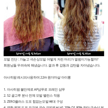
모발 진단 : 가늘고 극손상모발 어떻게 저런 머리가 열펌이가능할까?
회원님들 우려속에 해냈습니다. 결과 후 감동과 감탄을 자아냈습니다.
아사히팜 레시피사용하여 22m 원더마샬 아이롱
1. 아사히팜 불만제로 AP샴푸로 프레인 샴푸
2. S2 골고루 분사 전체 모발 밸런스 작용
3. ZERO플러스 도포 힘없는모발 뼈대 구성
4. 연화 펌제 도포 모근부 곱슬 모발로써 H1 20% D1 80% 하단 극손상 부