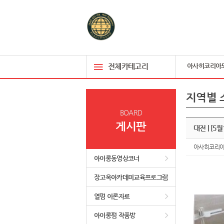
전체카테고리
아사히코리아
지역별 
BOARD
게시판
대전 | [
아사히코리
아이롱동영상코너
장고옥아카데미교육프로그램
열펌 이론자료
아이롱펌 작품방