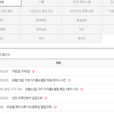
서울
인천,부천,시흥
김
전체
,이천,광주
수원,안산,화성,오산
안양,과천,광명,군포
의정
대전
충청북도
충청남도
라북도
전라남도
대구
울산
부산
제주도
5 페이지
제목
경상남도
미랑컬 (거제점)
경상남도
[6월25일] 거창 아이롱&열펌 체험 세미나 사진
성남,분당,구리,하남
[9월22일] 구리 아이롱&열펌 특강 2회차 사진
충청남도
천안 오투인헤어 입점교육
서울
박승철 헤어스투디오(종로점 열펌교육)