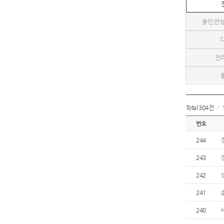
용인,안성
전
Total 304건
/
번호
244
243
242
241
240