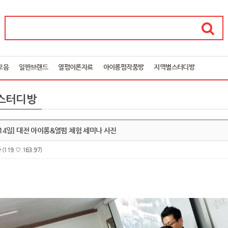
모음
일반브랜드
열펌이론자료
아이롱펌작품방
지역별스터디방
스터디방
5월14일] 대전 아이롱&열펌 체험 세미나 사진
아
(119.♡.163.97)