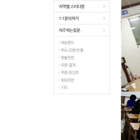
지역별 스터디방
1:1문의하기
자주하는질문
배송문의
취소/교환/반품
환불관련
주문/결제
쿠폰/포인트
회원관련
기타