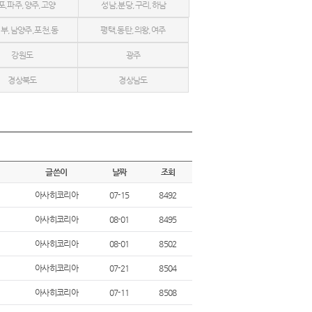
포,파주,양주,고양
성남,분당,구리,하남
부,남양주,포천,동
평택,동탄,의왕,여주
강원도
광주
두천
경상북도
경상남도
글쓴이
날짜
조회
아사히코리아
07-15
8492
아사히코리아
08-01
8495
아사히코리아
08-01
8502
아사히코리아
07-21
8504
아사히코리아
07-11
8508