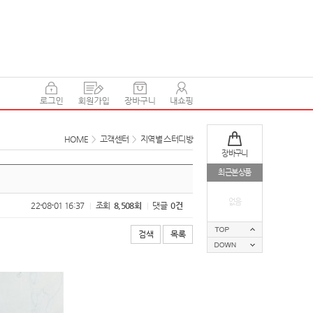
HOME
>
고객센터
>
지역별 스터디방
장바구니
최근본상품
없음
22-08-01 16:37
조회
8,508회
댓글
0건
|
|
검색
목록