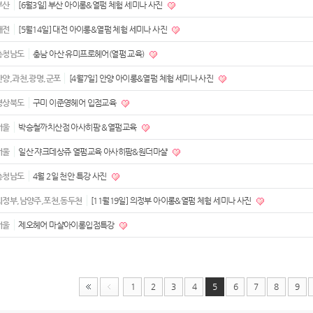
부산
[6월3일] 부산 아이롱&열펌 체험 세미나 사진
대전
[5월14일] 대전 아이롱&열펌 체험 세미나 사진
충청남도
충남 아산 유미프로헤어(열펌 교육)
안양,과천,광명,군포
[4월7일] 안양 아이롱&열펌 체험 세미나 사진
경상북도
구미 이준영헤어 입점교육
서울
박승철까치산점 아사히팜 &열펌교육
서울
일산 쟈크데상쥬 열펌교육 아사히팜&원더마샬
충청남도
4월 2일 천안 특강 사진
의정부,남양주,포천,동두천
[11월19일] 의정부 아이롱&열펌 체험 세미나 사진
서울
제오헤어 마샬아이롱입점특강
1
2
3
4
5
6
7
8
9