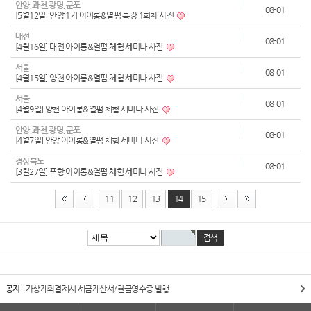
안양,과천,광명,군포
08-01
[5월12일] 안양 1기 아이롱&열펌 특강 1회차 사진
대전
08-01
[4월16일] 대전 아이롱&열펌 체험 세미나 사진
서울
08-01
[4월15일] 양천 아이롱&열펌 체험 세미나 사진
서울
08-01
[4월9일] 양천 아이롱&열펌 체험 세미나 사진
안양,과천,광명,군포
08-01
[4월7일] 안양 아이롱&열펌 체험 세미나 사진
경상북도
08-01
[3월27일] 포항 아이롱&열펌 체험 세미나 사진
11
12
13
14
15
공지
가상계좌결제시 세금계산서/현금영수증 발행