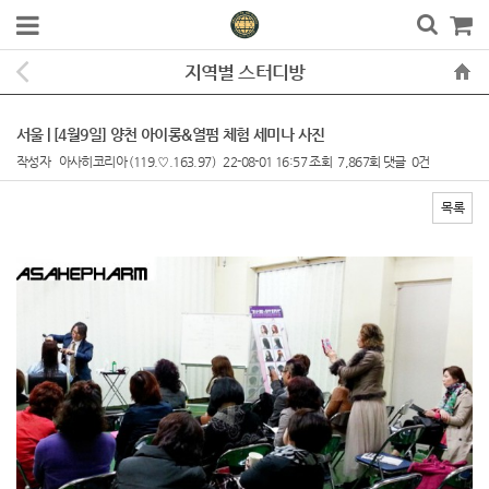
지역별 스터디방
서울 | [4월9일] 양천 아이롱&열펌 체험 세미나 사진
작성자
아사히코리아
(119.♡.163.97)
22-08-01 16:57
조회
7,867회
댓글
0건
목록
본문