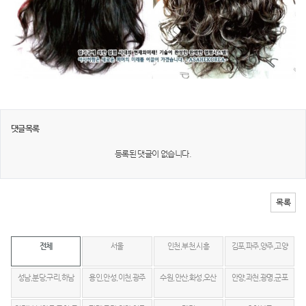
댓글목록
등록된 댓글이 없습니다.
목록
전체
서울
인천,부천,시흥
김포,파주,양주,고양
성남,분당,구리,하남
용인,안성,이천,광주
수원,안산,화성,오산
안양,과천,광명,군포