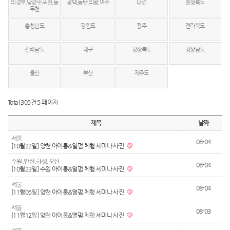
의정부,남양주,포천,동
평택,동탄,의왕,여주
대전
충청북도
두천
충청남도
강원도
광주
전라북도
전라남도
대구
경상북도
경상남도
울산
부산
제주도
Total 305건
5 페이지
제목
날짜
서울
08-04
[10월22일] 양천 아이롱&열펌 체험 세미나 사진
수원,안산,화성,오산
08-04
[10월23일] 수원 아이롱&열펌 체험 세미나 사진
서울
08-04
[11월05일] 양천 아이롱&열펌 체험 세미나 사진
서울
08-03
[11월12일] 양천 아이롱&열펌 체험 세미나 사진