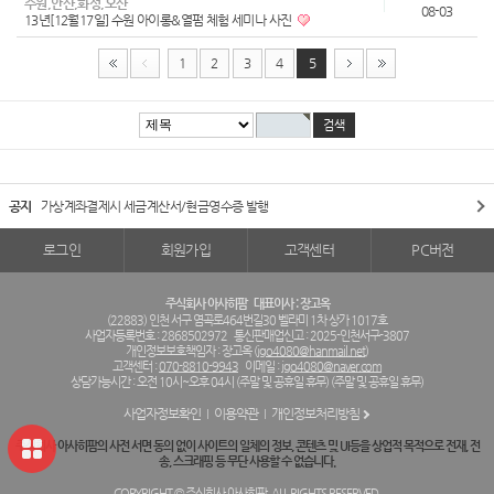
수원,안산,화성,오산
08-03
13년[12월17일] 수원 아이롱&열펌 체험 세미나 사진
1
2
3
4
5
공지
가상계좌결제시 세금계산서/현금영수증 발행
로그인
회원가입
고객센터
PC버전
주식회사 아사히팜
대표이사 : 장고옥
(22883) 인천 서구 염곡로464번길30 벨라미 1차 상가 1017호
사업자등록번호 : 2868502972
통신판매업신고 : 2025-인천서구-3807
개인정보보호책임자 : 장고옥 (
jgo4080@hanmail.net
)
고객센터 :
070-8810-9943
이메일 :
jgo4080@naver.com
상담가능시간 : 오전 10시~오후 04시 (주말 및 공휴일 휴무) (주말 및 공휴일 휴무)
사업자정보확인
이용약관
개인정보처리방침
주식회사 아사히팜의 사전 서면 동의 없이 사이트의 일체의 정보, 콘텐츠 및 UI등을 상업적 목적으로 전재, 전
송, 스크래핑 등 무단 사용할 수 없습니다.
COPYRIGHT © 주식회사 아사히팜. ALL RIGHTS RESERVED.