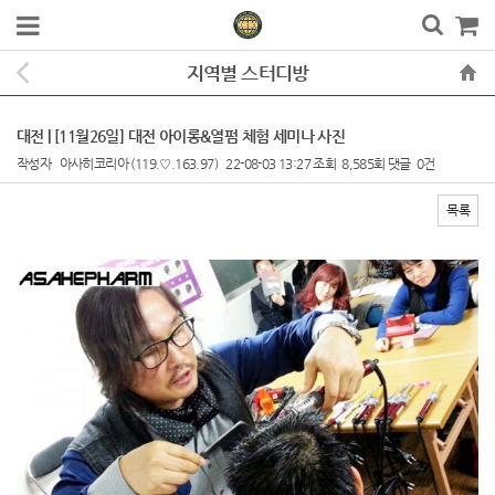
지역별 스터디방
대전 | [11월26일] 대전 아이롱&열펌 체험 세미나 사진
작성자
아사히코리아
(119.♡.163.97)
22-08-03 13:27
조회
8,585회
댓글
0건
목록
본문