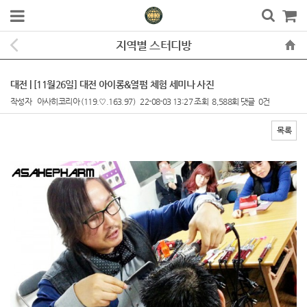
지역별 스터디방
대전 | [11월26일] 대전 아이롱&열펌 체험 세미나 사진
작성자
아사히코리아
(119.♡.163.97)
22-08-03 13:27
조회
8,588회
댓글
0건
목록
본문