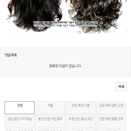
댓글목록
등록된 댓글이 없습니다.
목록
전체
서울
인천,부천,시흥
김포,파주,양주,고양
성남,분당,구리,하남
용인,안성,이천,광주
수원,안산,화성,오산
안양,과천,광명,군포