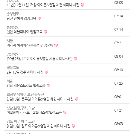
경상남도
08-03
13년[12월11일] 거창 아이롱&열펌 체험 세미나 사진
충청남도
07-14
당진 린헤어 입점교육
충청남도
07-14
천안 러블리헤어 입점교육
서울
07-21
이가자 헤어비스(목동점)입점교육
경상북도
08-04
[09월26일] 구미 아이롱&열펌 체험 세미나 사진
경상북도
08-10
2월 18일 경주 세미나 사진
서울
07-25
강남 쎄븐스트리트 입점교육
의정부,남양주,포천,동두천
08-01
[3월13일] 동두천 아이롱&열펌 체험 세미나 사진
성남,분당,구리,하남
07-21
이철헤어커커(오리홈플러스점)입점교육
김포,파주,양주,고양
08-03
[1월13일] 김포 아이롱&열펌 체험 세미나 사진