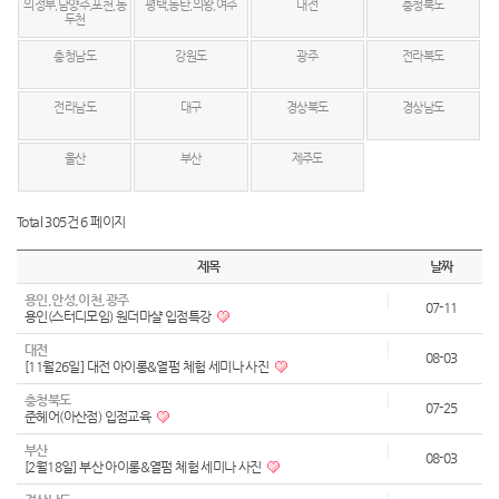
의정부,남양주,포천,동
평택,동탄,의왕,여주
대전
충청북도
두천
충청남도
강원도
광주
전라북도
전라남도
대구
경상북도
경상남도
울산
부산
제주도
Total 305건
6 페이지
제목
날짜
용인,안성,이천,광주
07-11
용인(스터디모임) 원더마샬 입점특강
대전
08-03
[11월26일] 대전 아이롱&열펌 체험 세미나 사진
충청북도
07-25
준헤어(아산점) 입점교육
부산
08-03
[2월18일] 부산 아이롱&열펌 체험 세미나 사진