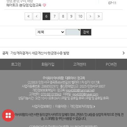
성남,분당,구리,하남
07-11
헤어토크 (분당점)입점교육
6
7
8
9
10
공지
가상계좌결제시 세금계산서/현금영수증 발행
로그인
회원가입
고객센터
PC버전
주식회사 아사히팜
대표이사 : 장고옥
(22883) 인천 서구 염곡로464번길30 벨라미 1차 상가 1017호
사업자등록번호 : 2868502972
통신판매업신고 : 2025-인천서구-3807
개인정보보호책임자 : 장고옥 (
jgo4080@hanmail.net
)
고객센터 :
070-8810-9943
이메일 :
jgo4080@naver.com
상담가능시간 : 오전 10시~오후 04시 (주말 및 공휴일 휴무) (주말 및 공휴일 휴무)
사업자정보확인
이용약관
개인정보처리방침
주식회사 아사히팜의 사전 서면 동의 없이 사이트의 일체의 정보, 콘텐츠 및 UI등을 상업적 목적으로 전재, 전
송, 스크래핑 등 무단 사용할 수 없습니다.
COPYRIGHT © 주식회사 아사히팜. ALL RIGHTS RESERVED.