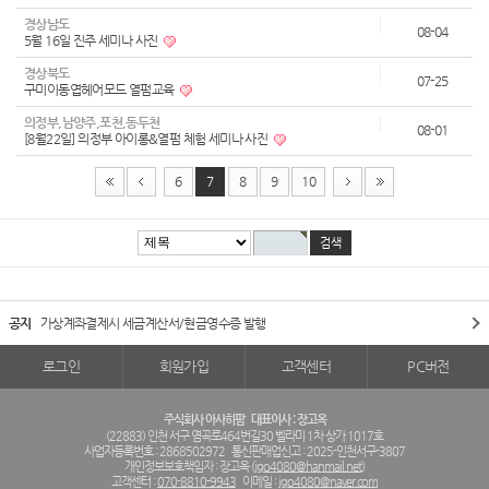
경상남도
08-04
5월 16일 진주 세미나 사진
경상북도
07-25
구미이동엽헤어모드 열펌교육
의정부,남양주,포천,동두천
08-01
[8월22일] 의정부 아이롱&열펌 체험 세미나 사진
6
7
8
9
10
공지
가상계좌결제시 세금계산서/현금영수증 발행
로그인
회원가입
고객센터
PC버전
주식회사 아사히팜
대표이사 : 장고옥
(22883) 인천 서구 염곡로464번길30 벨라미 1차 상가 1017호
사업자등록번호 : 2868502972
통신판매업신고 : 2025-인천서구-3807
개인정보보호책임자 : 장고옥 (
jgo4080@hanmail.net
)
고객센터 :
070-8810-9943
이메일 :
jgo4080@naver.com