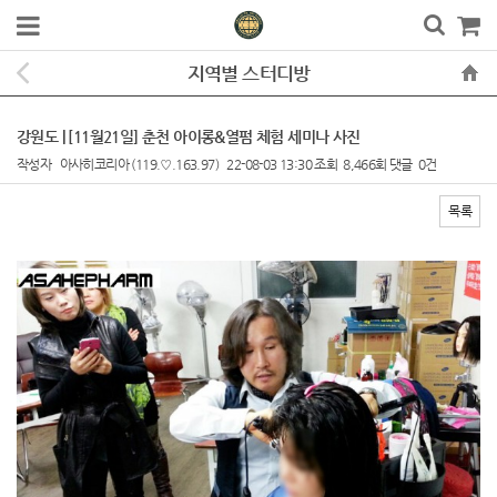
지역별 스터디방
강원도 | [11월21일] 춘천 아이롱&열펌 체험 세미나 사진
작성자
아사히코리아
(119.♡.163.97)
22-08-03 13:30
조회
8,466회
댓글
0건
목록
본문