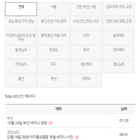
전체
서울
인천,부천,시흥
김포,파주,양주,고양
성남,분당,구리,하남
용인,안성,이천,광주
수원,안산,화성,오산
안양,과천,광명,군포
의정부,남양주,포천,동
평택,동탄,의왕,여주
대전
충청북도
두천
충청남도
강원도
광주
전라북도
전라남도
대구
경상북도
경상남도
울산
부산
제주도
Total 305건
7 페이지
제목
날짜
부산
07-29
10월 24일 부산 세미나 현장
경상남도
08-01
[2월19일] 창원 아이롱&열펌 체험 세미나 사진