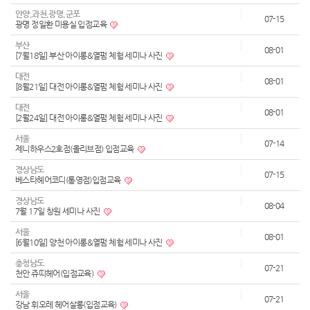
안양,과천,광명,군포
07-15
광명 정일환 미용실 입점교육
부산
08-01
[7월18일] 부산 아이롱&열펌 체험 세미나 사진
대전
08-01
[8월21일] 대전 아이롱&열펌 체험 세미나 사진
대전
08-01
[2월24일] 대전 아이롱&열펌 체험 세미나 사진
서울
07-14
제니하우스2호점(올리브점) 입점교육
경상남도
07-15
베스타헤어코디(통영점)입점교육
경상남도
08-04
7월 17일 창원 세미나 사진
서울
08-01
[6월10일] 양천 아이롱&열펌 체험 세미나 사진
충청남도
07-21
천안 쥬띠헤어(입점교육)
서울
07-21
강남 휘오레 헤어살롱(입점교육)