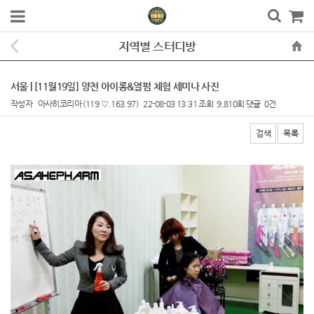
지역별 스터디방
서울 | [11월19일] 양천 아이롱&열펌 체험 세미나 사진
작성자
아사히코리아
(119.♡.163.97)
22-08-03 13:31
조회
9,810회
댓글
0건
검색
목록
본문