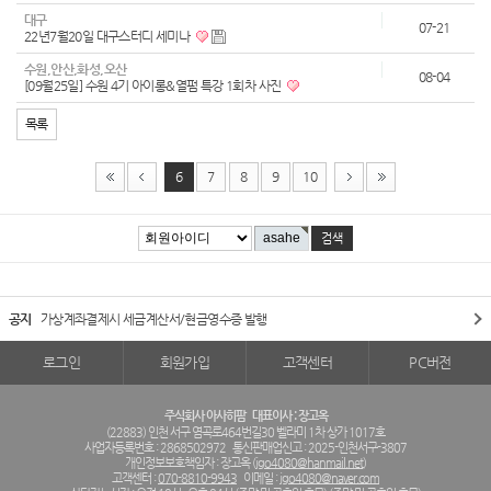
대구
07-21
22년7월20일 대구스터디 세미나
수원,안산,화성,오산
08-04
[09월25일] 수원 4기 아이롱&열펌 특강 1회차 사진
목록
6
7
8
9
10
공지
가상계좌결제시 세금계산서/현금영수증 발행
로그인
회원가입
고객센터
PC버전
주식회사 아사히팜
대표이사 : 장고옥
(22883) 인천 서구 염곡로464번길30 벨라미 1차 상가 1017호
사업자등록번호 : 2868502972
통신판매업신고 : 2025-인천서구-3807
개인정보보호책임자 : 장고옥 (
jgo4080@hanmail.net
)
고객센터 :
070-8810-9943
이메일 :
jgo4080@naver.com