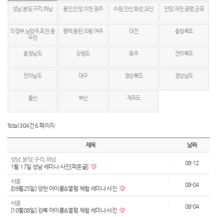
성남,분당,구리,하남
용인,안성,이천,광주
수원,안산,화성,오산
안양,과천,광명,군포
의정부,남양주,포천,동
평택,동탄,의왕,여주
대전
충청북도
두천
충청남도
강원도
광주
전라북도
전라남도
대구
경상북도
경상남도
울산
부산
제주도
Total 304건
6 페이지
제목
날짜
성남,분당,구리,하남
08-12
1월 17일 성남 세미나 사진[퍼온글]
서울
08-04
[09월25일] 양천 아이롱&열펌 체험 세미나 사진
서울
08-04
[10월08일] 강북 아이롱&열펌 체험 세미나 사진