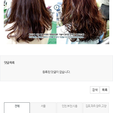
댓글목록
등록된 댓글이 없습니다.
검색
목록
전체
서울
인천,부천,시흥
김포,파주,양주,고양