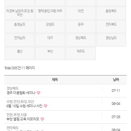
의정부,남양주,포천,동
평택,동탄,의왕,여주
대전
충청북도
두천
충청남도
강원도
광주
전라북도
전라남도
대구
경상북도
경상남도
울산
부산
제주도
Total 305건
11 페이지
제목
날짜
경상북도
07-11
경주 미용협회 세미나
수원,안산,화성,오산
08-04
6월 10일 수원 세미나 사진
인천,부천,시흥
07-28
부천 열펌 교육 이모저모
전라북도
08-04