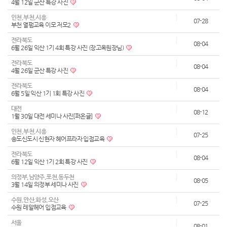
4월 12일 군산 특강 사진
인천,부천,시흥
07-28
부천 열펌교육 이모 저모2
전라북도
08-04
6월 26일 익산 1기 4회 특강 사진 (장고옥원장님)
전라북도
08-04
4월 26일 군산 특강 사진
전라북도
08-04
6월 5일 익산 1기 1회 특강 사진
대전
08-12
1월 30일 대전 세미나 사진[퍼온글]
인천,부천,시흥
07-25
송도신도시 신현자 헤어프라자 입점교육
전라북도
08-04
6월 12일 익산 1기 2회 특강 사진
의정부,남양주,포천,동두천
08-05
3월 14일 의정부 세미나 사진
수원,안산,화성,오산
07-25
수원 레알헤어 입점교육
서울
08-01