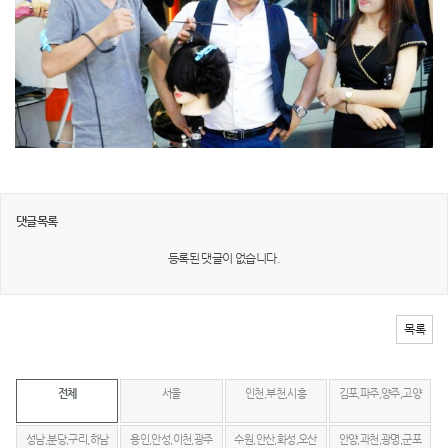
댓글목록
등록된 댓글이 없습니다.
목록
전체
서울
인천,부천,시흥
김포,파주,양주,고양
성남,분당,구리,하남
용인,안성,이천,광주
수원,안산,화성,오산
안양,과천,광명,군포