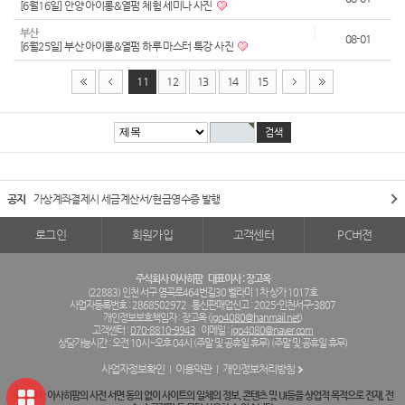
[6월16일] 안양 아이롱&열펌 체험 세미나 사진
부산
08-01
[6월25일] 부산 아이롱&열펌 하루 마스터 특강 사진
11
12
13
14
15
공지
가상계좌결제시 세금계산서/현금영수증 발행
로그인
회원가입
고객센터
PC버전
주식회사 아사히팜
대표이사 : 장고옥
(22883) 인천 서구 염곡로464번길30 벨라미 1차 상가 1017호
사업자등록번호 : 2868502972
통신판매업신고 : 2025-인천서구-3807
개인정보보호책임자 : 장고옥 (
jgo4080@hanmail.net
)
고객센터 :
070-8810-9943
이메일 :
jgo4080@naver.com
상담가능시간 : 오전 10시~오후 04시 (주말 및 공휴일 휴무) (주말 및 공휴일 휴무)
사업자정보확인
이용약관
개인정보처리방침
주식회사 아사히팜의 사전 서면 동의 없이 사이트의 일체의 정보, 콘텐츠 및 UI등을 상업적 목적으로 전재, 전