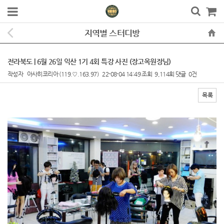
지역별 스터디방
전라북도 | 6월 26일 익산 1기 4회 특강 사진 (장고옥원장님)
작성자
아사히코리아
(119.♡.163.97)
22-08-04 14:49
조회
9,114회
댓글
0건
목록
본문