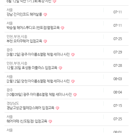
6월 12일 익산 1기 3회 특강 사진
서울
07-11
강남 간지인코드 헤어살롱
서울
07-11
박승철 헤어스투디오 (반포점)열펌교육
인천,부천,시흥
07-25
부천 오타꾸헤어 입점교육
광주
07-29
[3월12일] 광주 아이롱&열펌 체험 세미나 사진
인천,부천,시흥
07-28
12월 20일 효성동 미플러스 입점교육
서울
08-03
[2월12일] 양천 아이롱&열펌 체험 세미나 사진
광주
08-04
[10월09일] 광주 아이롱&열펌 체험 세미나 사진
경상남도
07-15
경남고성군 엘레강스헤어 입점교육
서울
07-25
헤어아떼 (신도림점) 입점교육
서울
08-01