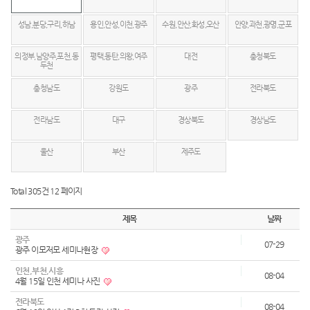
성남,분당,구리,하남
용인,안성,이천,광주
수원,안산,화성,오산
안양,과천,광명,군포
의정부,남양주,포천,동
평택,동탄,의왕,여주
대전
충청북도
두천
충청남도
강원도
광주
전라북도
전라남도
대구
경상북도
경상남도
울산
부산
제주도
Total 305건
12 페이지
제목
날짜
광주
07-29
광주 이모저모 세미나현장
인천,부천,시흥
08-04
4월 15일 인천 세미나 사진
전라북도
08-04