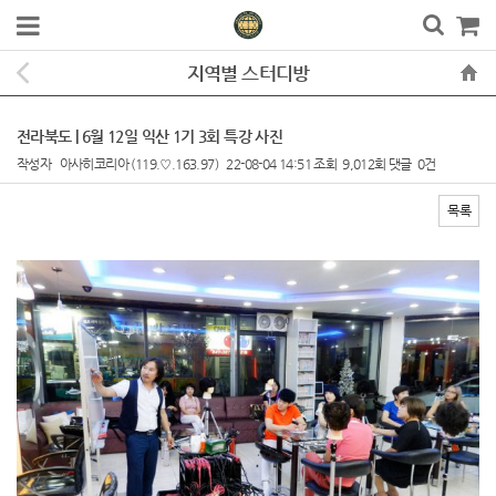
지역별 스터디방
전라북도 | 6월 12일 익산 1기 3회 특강 사진
작성자
아사히코리아
(119.♡.163.97)
22-08-04 14:51
조회
9,012회
댓글
0건
목록
본문