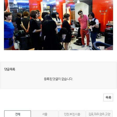
댓글목록
등록된 댓글이 없습니다.
목록
전체
서울
인천,부천,시흥
김포,파주,양주,고양