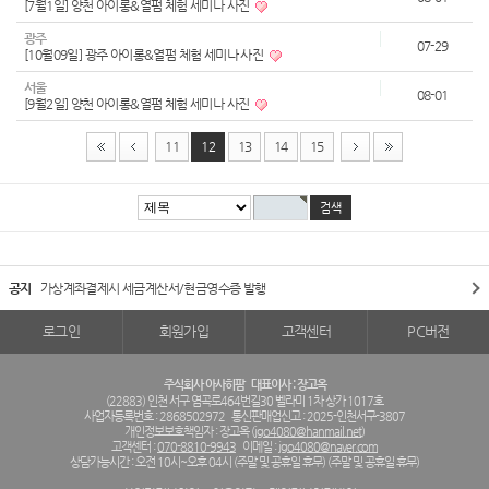
[7월1일] 양천 아이롱&열펌 체험 세미나 사진
광주
07-29
[10월09일] 광주 아이롱&열펌 체험 세미나 사진
서울
08-01
[9월2일] 양천 아이롱&열펌 체험 세미나 사진
11
12
13
14
15
공지
가상계좌결제시 세금계산서/현금영수증 발행
로그인
회원가입
고객센터
PC버전
주식회사 아사히팜
대표이사 : 장고옥
(22883) 인천 서구 염곡로464번길30 벨라미 1차 상가 1017호
사업자등록번호 : 2868502972
통신판매업신고 : 2025-인천서구-3807
개인정보보호책임자 : 장고옥 (
jgo4080@hanmail.net
)
고객센터 :
070-8810-9943
이메일 :
jgo4080@naver.com
상담가능시간 : 오전 10시~오후 04시 (주말 및 공휴일 휴무) (주말 및 공휴일 휴무)