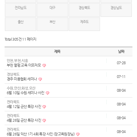
전라남도
대구
경상북도
경상남도
울산
부산
제주도
Total 305건
11 페이지
제목
날짜
인천,부천,시흥
07-28
부천 열펌 교육 이모저모
경상북도
07-11
경주 미용협회 세미나
수원,안산,화성,오산
08-04
6월 10일 수원 세미나 사진
전라북도
08-04
4월 12일 군산 특강 사진
전라북도
08-04
4월 26일 군산 특강 사진
전라북도
08-04
6월 26일 익산 1기 4회 특강 사진 (장고옥원장님)