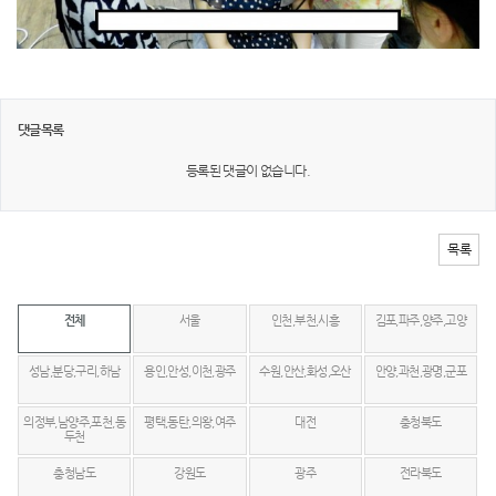
댓글목록
등록된 댓글이 없습니다.
목록
전체
서울
인천,부천,시흥
김포,파주,양주,고양
성남,분당,구리,하남
용인,안성,이천,광주
수원,안산,화성,오산
안양,과천,광명,군포
의정부,남양주,포천,동
평택,동탄,의왕,여주
대전
충청북도
두천
충청남도
강원도
광주
전라북도