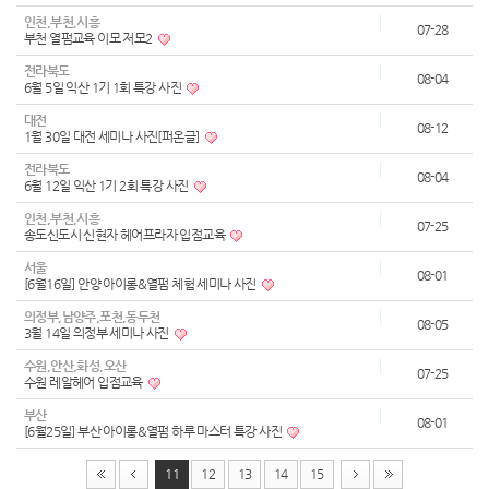
인천,부천,시흥
07-28
부천 열펌교육 이모 저모2
전라북도
08-04
6월 5일 익산 1기 1회 특강 사진
대전
08-12
1월 30일 대전 세미나 사진[퍼온글]
전라북도
08-04
6월 12일 익산 1기 2회 특강 사진
인천,부천,시흥
07-25
송도신도시 신현자 헤어프라자 입점교육
서울
08-01
[6월16일] 안양 아이롱&열펌 체험 세미나 사진
의정부,남양주,포천,동두천
08-05
3월 14일 의정부 세미나 사진
수원,안산,화성,오산
07-25
수원 레알헤어 입점교육
부산
08-01
[6월25일] 부산 아이롱&열펌 하루 마스터 특강 사진
11
12
13
14
15