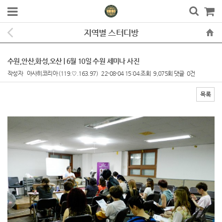
지역별 스터디방
수원,안산,화성,오산 | 6월 10일 수원 세미나 사진
작성자
아사히코리아
(119.♡.163.97)
22-08-04 15:04
조회
9,075회
댓글
0건
목록
본문