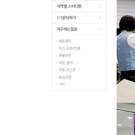
지역별 스터디방
1:1문의하기
자주하는질문
배송문의
취소/교환/반품
환불관련
주문/결제
쿠폰/포인트
회원관련
기타