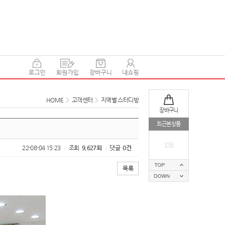
HOME
>
고객센터
>
지역별 스터디방
장바구니
최근본상품
없음
22-08-04 15:23
조회
9,627회
댓글
0건
|
|
목록