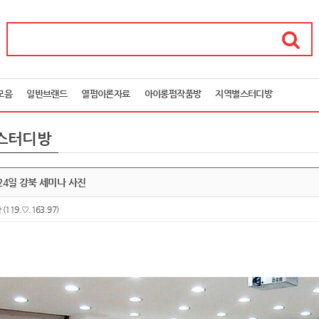
모음
일반브랜드
열펌이론자료
아이롱펌작품방
지역별스터디방
스터디방
 24일 강북 세미나 사진
아
(119.♡.163.97)