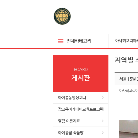
전체카테고리
아사히코리아
지역별 
BOARD
게시판
서울 | 5월
아사히코리
아이롱동영상코너
장고옥아카데미교육프로그램
열펌 이론자료
아이롱펌 작품방