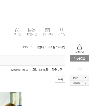
HOME
>
고객센터
>
지역별 스터디방
장바구니
최근본상품
없음
22-08-04 16:03
조회
8,518회
댓글
0건
|
|
목록