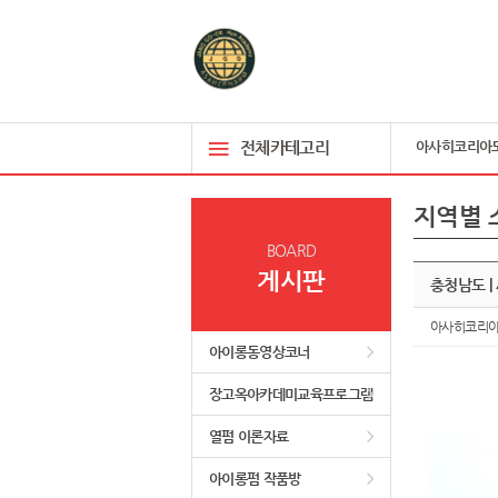
전체카테고리
아사히코리아
지역별 
BOARD
게시판
충청남도 |
아사히코리
아이롱동영상코너
장고옥아카데미교육프로그램
열펌 이론자료
아이롱펌 작품방