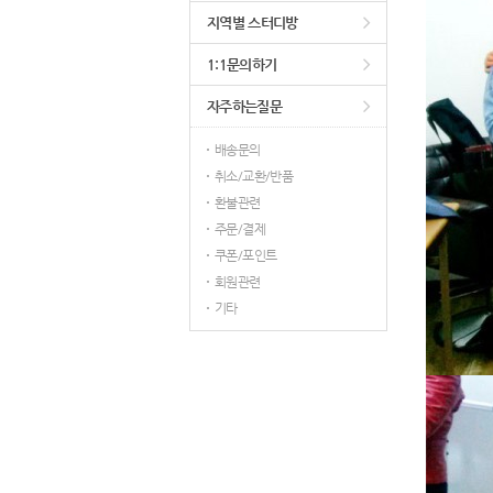
지역별 스터디방
1:1문의하기
자주하는질문
배송문의
취소/교환/반품
환불관련
주문/결제
쿠폰/포인트
회원관련
기타