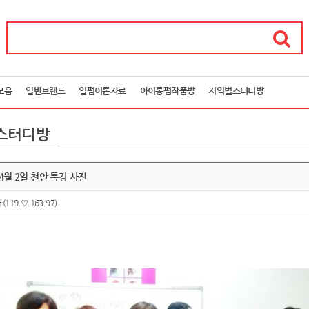
모음
일반브랜드
열펌이론자료
아이롱펌작품방
지역별스터디방
스터디방
 4월 2일 천안 특강 사진
아
(119.♡.163.97)