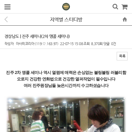
지역별 스터디방
경상남도 | 진주 세미나(2차 앵콜 세미나)
작성자
아사히코리아
(119.♡.163.97)
22-07-15 15:08
조회
8,370회
댓글
0건
목록
본문
진주 2차 앵콜 세미나 역시 열펌에 매력은 손상없는 블링블링 러블리함
오로지 건강한 연화법으로 건강한 열퍼작업이 필수입니다
여러 진주원장님들 늦은시간까지 수고하셨습니다