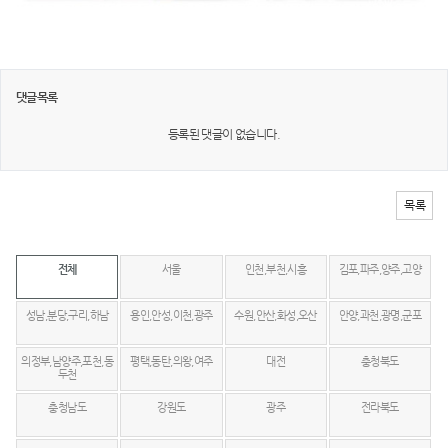
댓글목록
등록된 댓글이 없습니다.
목록
전체
서울
인천,부천,시흥
김포,파주,양주,고양
성남,분당,구리,하남
용인,안성,이천,광주
수원,안산,화성,오산
안양,과천,광명,군포
의정부,남양주,포천,동
평택,동탄,의왕,여주
대전
충청북도
두천
충청남도
강원도
광주
전라북도