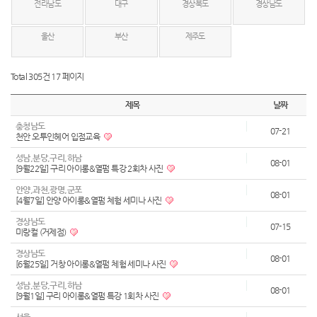
전라남도
대구
경상북도
경상남도
울산
부산
제주도
Total 305건
17 페이지
제목
날짜
충청남도
07-21
천안 오투인헤어 입점교육
성남,분당,구리,하남
08-01
[9월22일] 구리 아이롱&열펌 특강 2회차 사진
안양,과천,광명,군포
08-01
[4월7일] 안양 아이롱&열펌 체험 세미나 사진
경상남도
07-15
미랑컬 (거제점)
경상남도
08-01
[6월25일] 거창 아이롱&열펌 체험 세미나 사진
성남,분당,구리,하남
08-01
[9월1일] 구리 아이롱&열펌 특강 1회차 사진
서울