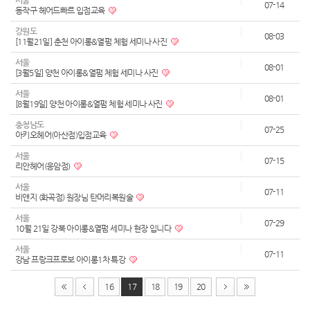
07-14
동작구 헤어드빠르 입점교육
강원도
08-03
[11월21일] 춘천 아이롱&열펌 체험 세미나 사진
서울
08-01
[3월5일] 양천 아이롱&열펌 체험 세미나 사진
서울
08-01
[8월19일] 양천 아이롱&열펌 체험 세미나 사진
충청남도
07-25
아키오헤어(아산점)입점교육
서울
07-15
리안헤어(응암점)
서울
07-11
비앤지 (화곡점) 원장님 탄머리복원술
서울
07-29
10월 21일 강북 아이롱&열펌 세미나 현장 입니다
서울
07-11
강남 프랑크프로보 아이롱1차 특강
16
17
18
19
20