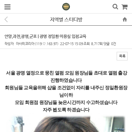
지역별 스터디방
안양,과천,광명,군포 | 광명 정일환 미용실 입점교육
작성자
아사히코리아
(119.♡.163.97)
22-07-15 15:09
조회
8,717회
댓글
0건
목록
본문
서울 광명 열정으로 뭉친 열펌 모임 원장님들 초대로 열펌 출강
진행하였습니다
회원님들 교육을위해 샵을 조건없이 자리를 내주신 정일환원장
님이하
모임 회원점 원장님들 늦은시간까지 수고하셨습니다
자주 뵙도록 하겠습니다