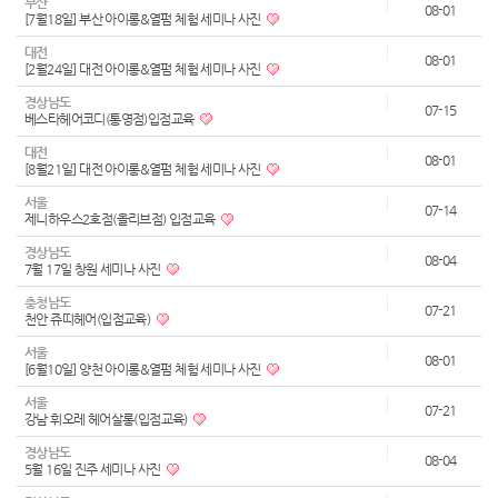
부산
08-01
[7월18일] 부산 아이롱&열펌 체험 세미나 사진
대전
08-01
[2월24일] 대전 아이롱&열펌 체험 세미나 사진
경상남도
07-15
베스타헤어코디(통영점)입점교육
대전
08-01
[8월21일] 대전 아이롱&열펌 체험 세미나 사진
서울
07-14
제니하우스2호점(올리브점) 입점교육
경상남도
08-04
7월 17일 창원 세미나 사진
충청남도
07-21
천안 쥬띠헤어(입점교육)
서울
08-01
[6월10일] 양천 아이롱&열펌 체험 세미나 사진
서울
07-21
강남 휘오레 헤어살롱(입점교육)
경상남도
08-04
5월 16일 진주 세미나 사진