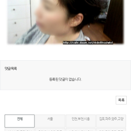
댓글목록
등록된 댓글이 없습니다.
목록
전체
서울
인천,부천,시흥
김포,파주,양주,고양