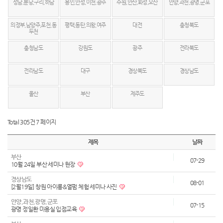
성남,분당,구리,하남
용인,안성,이천,광주
수원,안산,화성,오산
안양,과천,광명,군포
의정부,남양주,포천,동
평택,동탄,의왕,여주
대전
충청북도
두천
충청남도
강원도
광주
전라북도
전라남도
대구
경상북도
경상남도
울산
부산
제주도
Total 305건
7 페이지
제목
날짜
부산
07-29
10월 24일 부산 세미나 현장
경상남도
08-01
[2월19일] 창원 아이롱&열펌 체험 세미나 사진
안양,과천,광명,군포
07-15
광명 정일환 미용실 입점교육