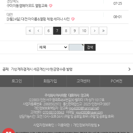
경상북도
07-25
구미이동엽헤어모드 열펌교육
대전
08-01
[3월24일] 대전 아이롱&열펌 체험 세미나 사진
6
7
8
9
10
공지
가상계좌결제시 세금계산서/현금영수증 발행
로그인
회원가입
고객센터
PC버전
주식회사 아사히팜
대표이사 : 장고옥
(22883) 인천 서구 염곡로464번길30 벨라미 1차 상가 1017호
사업자등록번호 : 2868502972
통신판매업신고 : 2025-인천서구-3807
개인정보보호책임자 : 장고옥 (
jgo4080@hanmail.net
)
고객센터 :
070-8810-9943
이메일 :
jgo4080@naver.com
상담가능시간 : 오전 10시~오후 04시 (주말 및 공휴일 휴무) (주말 및 공휴일 휴무)
사업자정보확인
이용약관
개인정보처리방침