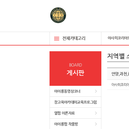
전체카테고리
아사히코리아
지역별 
BOARD
게시판
안양,과천,
아사히코리
아이롱동영상코너
장고옥아카데미교육프로그램
열펌 이론자료
아이롱펌 작품방