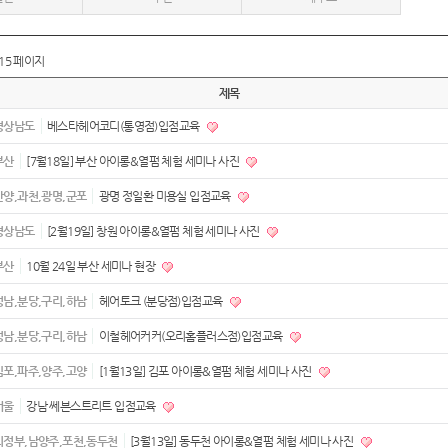
15 페이지
제목
경상남도
베스타헤어코디(통영점)입점교육
부산
[7월18일] 부산 아이롱&열펌 체험 세미나 사진
안양,과천,광명,군포
광명 정일환 미용실 입점교육
경상남도
[2월19일] 창원 아이롱&열펌 체험 세미나 사진
부산
10월 24일 부산 세미나 현장
성남,분당,구리,하남
헤어토크 (분당점)입점교육
성남,분당,구리,하남
이철헤어커커(오리홈플러스점)입점교육
김포,파주,양주,고양
[1월13일] 김포 아이롱&열펌 체험 세미나 사진
서울
강남 쎄븐스트리트 입점교육
의정부,남양주,포천,동두천
[3월13일] 동두천 아이롱&열펌 체험 세미나 사진