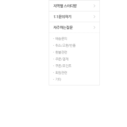
지역별 스터디방
1:1문의하기
자주하는질문
배송문의
취소/교환/반품
환불관련
주문/결제
쿠폰/포인트
회원관련
기타