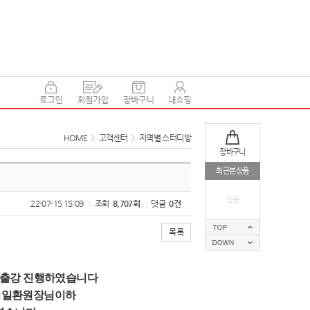
HOME
>
고객센터
>
지역별 스터디방
장바구니
최근본상품
없음
22-07-15 15:09
조회
8,707회
댓글
0건
|
|
목록
펌 출강 진행하였습니다
 정일환원장님이하