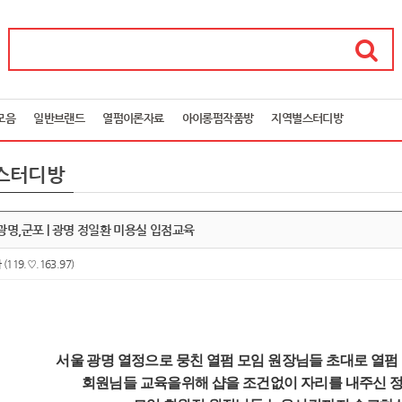
모음
일반브랜드
열펌이론자료
아이롱펌작품방
지역별스터디방
스터디방
광명,군포 | 광명 정일환 미용실 입점교육
아
(119.♡.163.97)
서울 광명 열정으로 뭉친 열펌 모임 원장님들 초대로 열
회원님들 교육을위해 샵을 조건없이 자리를 내주신