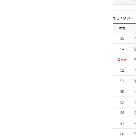
Total 305건
/
번호
95
94
열람중
92
91
90
89
88
87
86