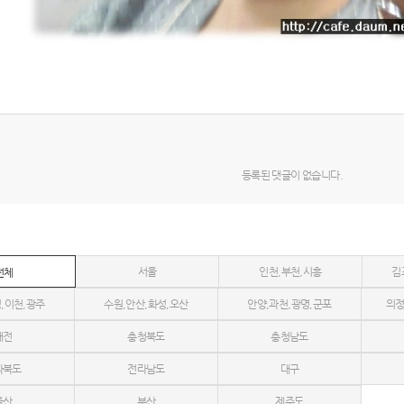
등록된 댓글이 없습니다.
서울
인천,부천,시흥
김
전체
,이천,광주
수원,안산,화성,오산
안양,과천,광명,군포
의정
대전
충청북도
충청남도
라북도
전라남도
대구
울산
부산
제주도