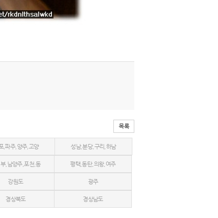
목록
포,파주,양주,고양
성남,분당,구리,하남
부,남양주,포천,동
평택,동탄,의왕,여주
강원도
광주
두천
경상북도
경상남도