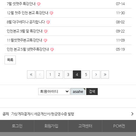
7월 셋쨋주 특강안내
07-14
12월 첫주 인천 본교 특강안내
11-30
8월 대구세미나 공지합니다
08-02
인천본교 9월 말 특강안내
09-22
11월셋쨋주본교특강안내
11-09
인천 본교 5월 넷쨋주특강안내
05-19
목록
1
2
3
4
5
공지
가상계좌결제시 세금계산서/현금영수증 발행
로그인
회원가입
고객센터
PC버전