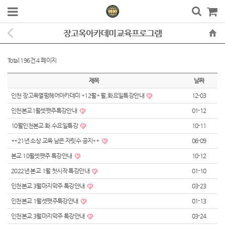
장고옥아카데미교육프로그램
Total 196건
4 페이지
제목
날짜
인천 장고옥열펌헤어아카데미 *12월* 월,화요일특강안내
12-03
인천본교1월셋쨋주특강안내
01-12
10월인천본교 화.수요일특강
10-11
**21년 소상 교육 남은 자릿수 공지**
06-09
본교 10월셋쨋주 특강안내
10-12
2022년 본교 1월 첫시작 특강안내
01-10
인천본교 3월마지막주 특강안내
03-23
인천본교 1월셋쨋주특강안내
01-13
인천본교 3월마지막주 특강안내
03-24