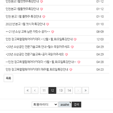
인천본교1월셋쨋주특강안내
01-12
인천본교1월둘쨋주특강안내
01-12
인천 본교 1월 둘쨋주 특강안내
01-10
2022년 본교 1월 첫시작 특강안내
01-10
**21년 소상 교육 남은 자릿수 공지**
06-09
인천 장고옥열펌헤어아카데미 *12월* 월,화요일특강안내
12-03
*20년 소상공인 전문기술교육 안내*필수 꼭읽어주세요
04-29
*20년 소상공인 전문기술교육*공지 꼭읽어주세요
04-29
ㅡ인천 장고옥열펌헤어아카데미 *5월* 월,화요일특강안내ㅡ
04-28
인천 장고옥열펌헤어아카데미 매주월,화요일특강안내
04-23
목록
11
12
13
14