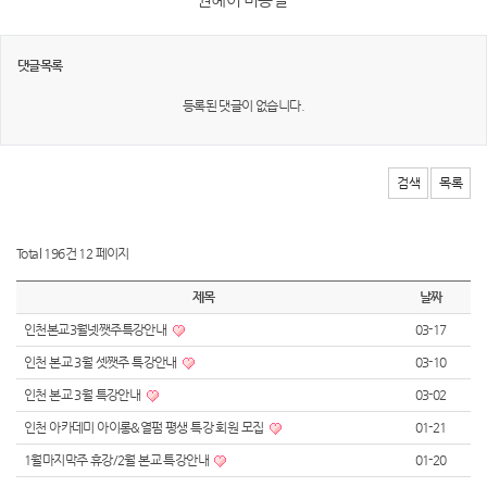
댓글목록
등록된 댓글이 없습니다.
검색
목록
Total 196건
12 페이지
제목
날짜
인천본교3월넷쨋주특강안내
03-17
인천 본교 3월 셋쨋주 특강안내
03-10
인천 본교 3월 특강안내
03-02
인천 아카데미 아이롱&열펌 평생 특강 회원 모집
01-21
1월마지막주 휴강/2월 본교 특강안내
01-20