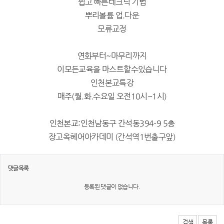
쉽고 빠른테크닉 기법
뿌리볼륨 업.다운
모류교정
연화부터~마무리까지
이모든교육을 마스트할수있습니다
인천본교특강
매주(월.화.수요일 오전10시~1시)
인천본교:인천남동구 간석동394-9 5층
장고옥헤어아카데미 (간석역1번출구앞)
댓글목록
등록된 댓글이 없습니다.
검색
목록