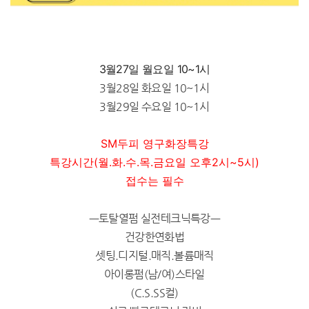
3월27일 월요일 10~1시
3월28일 화요일
10~1시
3월29일 수요일
10~1시
SM두피 영구화장특강
특강시간(월.화.수.목.금요일 오후2시~5시)
접수는 필수
ㅡ토탈열펌 실전테크닉특강ㅡ
건강한연화법
셋팅.디지털.매직.볼륨매직
아이롱펌(남/여)스타일
(C.S.SS컬)