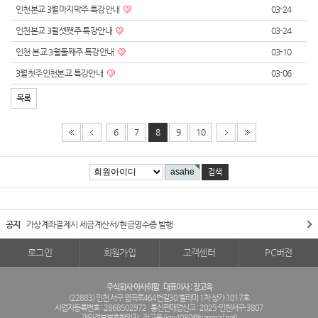
인천본교 3월마지막주 특강안내
03-24
인천본교 3월셋쨋주 특강안내
03-24
인천 본교 3월둘째주 특강안내
03-10
3월첫주인천본교 특강안내
03-06
목록
6
7
8
9
10
공지
가상계좌결제시 세금계산서/현금영수증 발행
로그인
회원가입
고객센터
PC버전
주식회사 아사히팜
대표이사 : 장고옥
(22883) 인천 서구 염곡로464번길30 벨라미 1차 상가 1017호
사업자등록번호 : 2868502972
통신판매업신고 : 2025-인천서구-3807
개인정보보호책임자 : 장고옥 (
jgo4080@hanmail.net
)