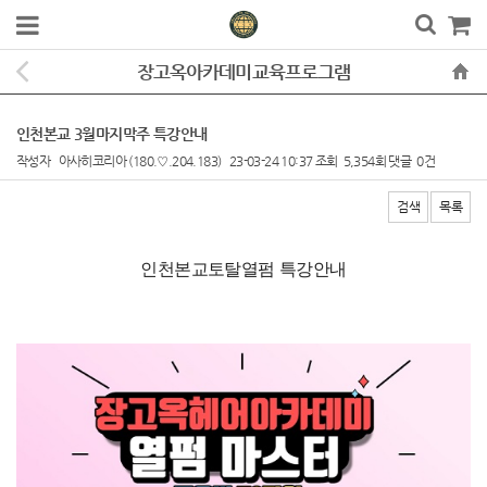
장고옥아카데미교육프로그램
인천본교 3월마지막주 특강안내
작성자
아사히코리아
(180.♡.204.183)
23-03-24 10:37
조회
5,354회
댓글
0건
검색
목록
본문
인천본교토탈열펌 특강안내