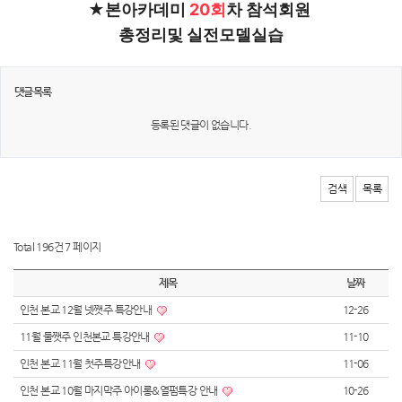
★
본아카데미
 20회
차 참석회원 
총정리및 실전모델실습
댓글목록
등록된 댓글이 없습니다.
검색
목록
Total 196건
7 페이지
제목
날짜
인천 본교 12월 넷쨋주 특강안내
12-26
11월 둘쨋주 인천본교 특강안내
11-10
인천 본교 11월 첫주특강안내
11-06
인천 본교 10월 마지막주 아이롱&열펌특강 안내
10-26