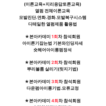
(이론교육+지리응답토론교육) 
열펌 전체이론교육 
모발진단.연화.경화.모발복구시스템 
디테일한 열펌제품 활용법 
★본아카데미 
1회
차 참석회원 
아이론기잡는법 기본와인딩자세 
숏헤어아이롱펌정석 
★본아카데미 
2회
차 참석회원 
뿌리볼륨 살리기(릿지기법) 
★본아카데미 
3회
차 참석회원 
다운펌아이롱기법.모류교정 
★본아카데미
 4회
차 참석회원 