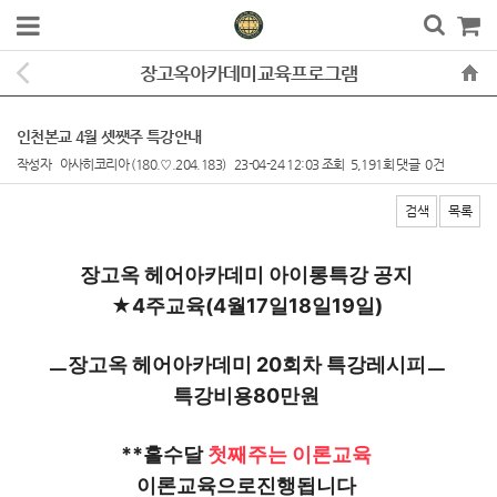
장고옥아카데미교육프로그램
인천본교 4월 셋쨋주 특강안내
작성자
아사히코리아
(180.♡.204.183)
23-04-24 12:03
조회
5,191회
댓글
0건
검색
목록
본문
장고옥 헤어아카데미 아이롱특강 공지 
★4주교육(4월17일18일19일) 
ㅡ장고옥 헤어아카데미 20회차 특강레시피ㅡ 
특강비용80만원 
**홀수달 
첫째주는 이론교육 
이론교육으로진행됩니다 