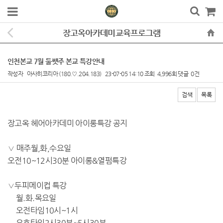
장고옥아카데미교육프로그램
인천본교 7월 둘쨋주 본교 특강안내
작성자
아사히코리아
(180.♡.204.183)
23-07-05 14:10
조회
4,996회
댓글
0건
검색
목록
본문
장고옥 헤어아카데미 아이롱특강 공지
∨ 매주월,화,수요일
오전10~12시30분 아이롱&열펌특강
∨
두피메이컵 특강
월.화.목요일
오전타임10시~1시
오후타임2시30분~5시30분