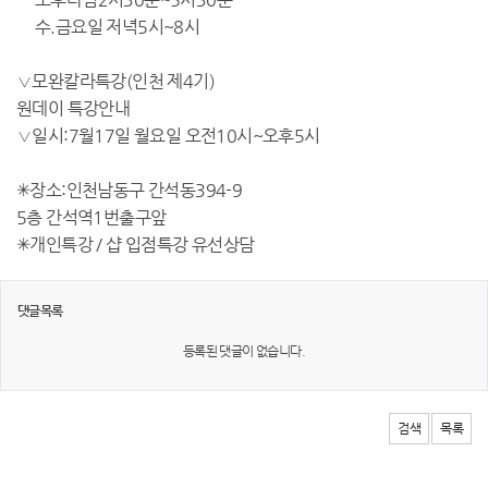
수.금요일 저녁5시~8시
∨
모완칼라특강(인천 제4기)
원데이 특강안내
∨
일시:7월17일 월요일 오전10시~오후5시
✳장소:인천남동구 간석동394-9
5층 간석역1번출구앞
✳개인특강 / 샵 입점특강 유선상담
댓글목록
등록된 댓글이 없습니다.
검색
목록