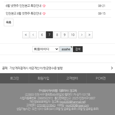
6월 넷쨋주 인천본교 특강안내
06-21
인천본교 6월 셋쨋주 특강안내
06-15
목록
6
7
8
9
10
공지
가상계좌결제시 세금계산서/현금영수증 발행
로그인
회원가입
고객센터
PC버전
주식회사 아사히팜
대표이사 : 장고옥
(22883) 인천 서구 염곡로464번길30 벨라미 1차 상가 1017호
사업자등록번호 : 2868502972
통신판매업신고 : 2025-인천서구-3807
개인정보보호책임자 : 장고옥 (
jgo4080@hanmail.net
)
고객센터 :
070-8810-9943
이메일 :
jgo4080@naver.com
상담가능시간 : 오전 10시~오후 04시 (주말 및 공휴일 휴무) (주말 및 공휴일 휴무)