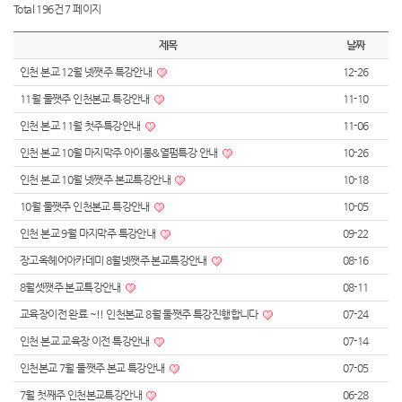
Total 196건
7 페이지
제목
날짜
인천 본교 12월 넷쨋주 특강안내
12-26
11월 둘쨋주 인천본교 특강안내
11-10
인천 본교 11월 첫주특강안내
11-06
인천 본교 10월 마지막주 아이롱&열펌특강 안내
10-26
인천 본교 10월 넷쨋주 본교특강안내
10-18
10월 둘쨋주 인천본교 특강안내
10-05
인천 본교 9월 마지막주 특강안내
09-22
장고옥헤어아카데미 8월넷쨋주 본교특강안내
08-16
8월셋쨋주 본교특강안내
08-11
교육장이전 완료 ~!! 인천본교 8월 둘쨋주 특강진행합니다
07-24
인천 본교 교육장 이전 특강안내
07-14
인천본교 7월 둘쨋주 본교 특강안내
07-05
7월 첫째주 인천본교특강안내
06-28