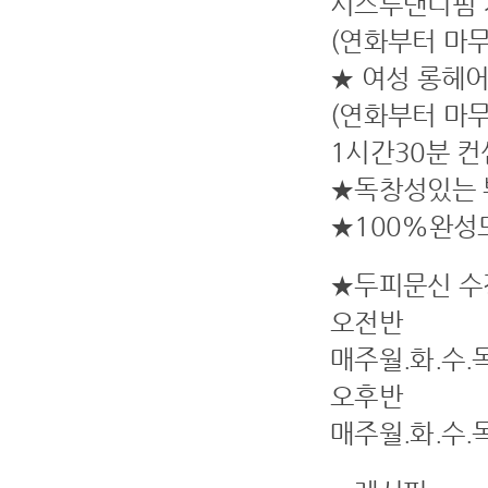
시스루댄디펌 
(연화부터 마
★ 여성 롱헤
(연화부터 마
1시간30분 컨
★독창성있는
★100%완성
★두피문신 수
오전반
매주월.화.수.
오후반
매주월.화.수.