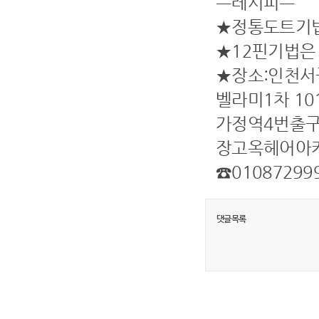
ㅡ레시피ㅡ
★정통도트기
★12핀기법은
★장소:인천서구
벨라미1차 10
가정역4번출
장고옥헤어아
☎01087299
댓글목록