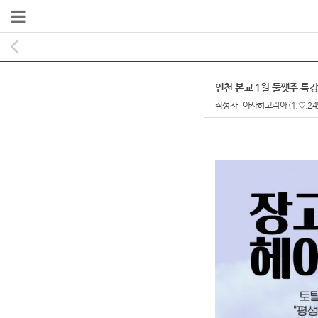
인천 본교 1월 둘쩃주 특
작성자
아사히코리아
(1.♡.24
본문