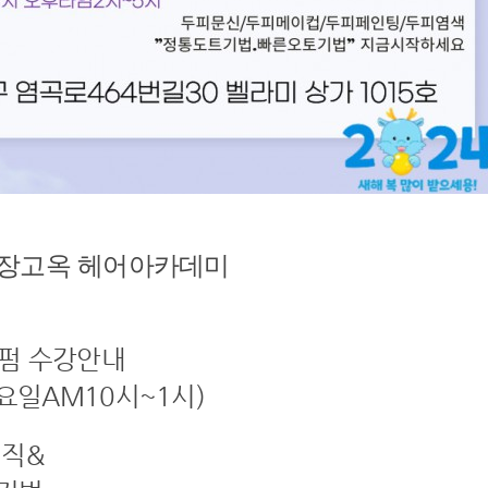
 장고옥 헤어아카데미
펌 수강안내
수요일AM10시~1시)
매직&