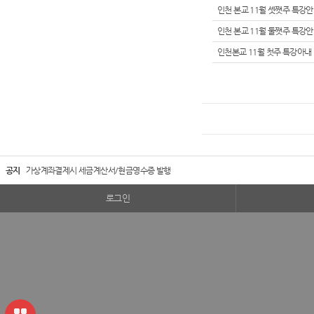
인천 본교 11월 셋쨋주 특강
인천 본교 11월 둘쨋주 특강
인천본교 11월 첫주 특강아내
공지
가상계좌결제시 세금계산서/현금영수증 발행
로그인