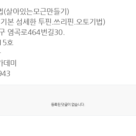
법(살아있는모근만들기)
 기본 섬세한 투핀.쓰리핀.오토기법)
 염곡로464번길30.
15호
구
카데미
943
등록된 댓글이 없습니다.