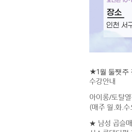
★1월 둘쨋주
수강안내
아이롱/토탈열
(매주 월.화.
★ 남성 곱슬