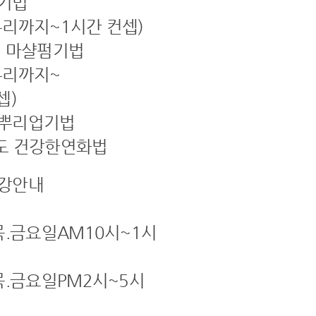
기법
무리까지~1시간 컨셉)
어 마샬펌기법
무리까지~
셉)
 뿌리업기법
도 건강한연화법
강안내
목.금요일AM10시~1시
목.금요일PM2시~5시