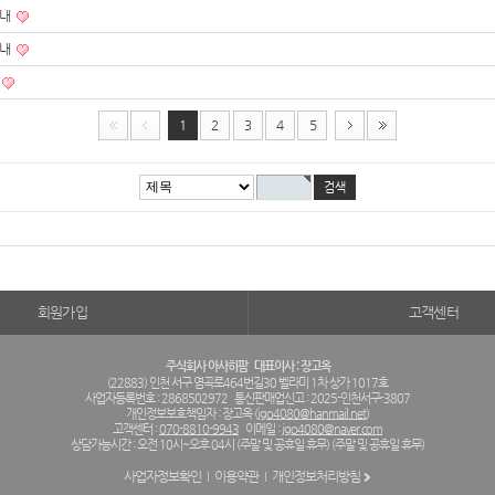
안내
안내
1
2
3
4
5
회원가입
고객센터
주식회사 아사히팜
대표이사 : 장고옥
(22883) 인천 서구 염곡로464번길30 벨라미 1차 상가 1017호
사업자등록번호 : 2868502972
통신판매업신고 : 2025-인천서구-3807
개인정보보호책임자 : 장고옥 (
jgo4080@hanmail.net
)
고객센터 :
070-8810-9943
이메일 :
jgo4080@naver.com
상담가능시간 : 오전 10시~오후 04시 (주말 및 공휴일 휴무) (주말 및 공휴일 휴무)
사업자정보확인
이용약관
개인정보처리방침