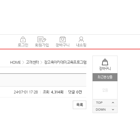
HOME
>
고객센터
>
장고옥아카데미교육프로그램
장바구니
최근본상품
없음
24-07-01 17:28
조회
4,314회
댓글
0건
|
|
목록