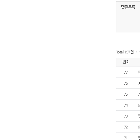
댓글목록
Total 197건
/
번호
77
76
75
74
73
72
71