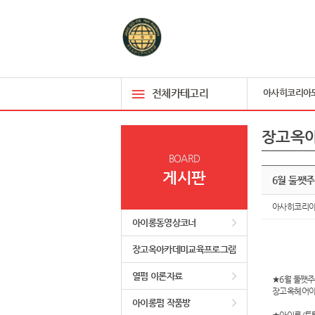
전체카테고리
아사히코리아
장고옥
BOARD
게시판
6월 둘쨋
아사히코리
아이롱동영상코너
장고옥아카데미교육프로그램
열펌 이론자료
★6월 둘쨋
장고옥헤어
아이롱펌 작품방