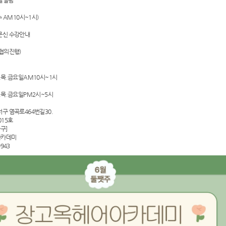
탈열펌
수 AM10시~1시)
문신 수강안내
협의진행)
.목.금요일AM10시~1시
.목.금요일PM2시~5시
구 염곡로464번길30.
015호
구]
아카데미
943