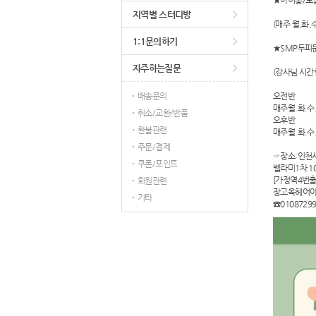
★아이롱/토
지역별 스터디방
(매주 월,화,
1:1문의하기
★SMP두피
자주하는질문
(강사님 시간
배송문의
오전반
매주월.화.수
취소/교환/반품
오후반
환불관련
매주월.화.수
주문/결제
☞장소:인천서
쿠폰/포인트
벨라미1차 1
[가정역4번출
회원관련
장고옥헤어
기타
☎01087299