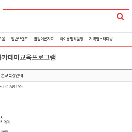
모음
일반브랜드
열펌이론자료
아이롱펌작품방
지역별스터디방
아카데미교육프로그램
주 본교특강안내
아
(1.♡.245.199)
주★
아카데미