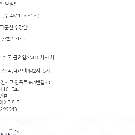
/토탈열펌
화,수 AM10시~1시)
두피문신 수강안내
시간협의진행)
.수.목.금요일AM10시~1시
.수.목.금요일PM2시~5시
천서구 염곡로464번길30.
 1015호
번출구]
어아카데미
299943