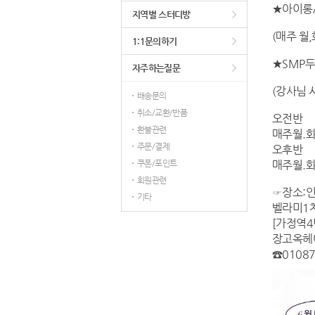
★아이롱
지역별 스터디방
(매주 월,
1:1문의하기
★SMP
자주하는질문
(강사님 
배송문의
취소/교환/반품
오전반
환불관련
매주월.화
주문/결제
오후반
쿠폰/포인트
매주월.화
회원관련
☞장소:인
기타
벨라미1차
[가정역4
장고옥헤
☎01087