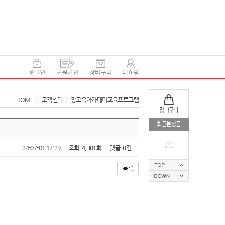
HOME
>
고객센터
>
장고옥아카데미교육프로그램
장바구니
최근본상품
없음
24-07-01 17:29
조회
4,301회
댓글
0건
|
|
목록