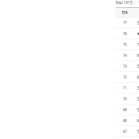
Total 197건
/
번호
77
76
75
74
73
72
71
70
69
68
67