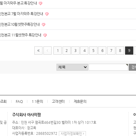
6월 마지막주 본교 특강안내
인천본교 7월 마지막주 특강안내
인천본교10월셋쨋주특강안내
인천본교 11월셋쨋주 특강안내
1
2
3
4
5
6
7
8
9
송조회
FAQ
1:1문의
고객센터
제휴문의
주식회사 아사히팜
 및 공
주소 : 인천 서구 염곡로464번길30 벨라미 1차 상가 1017호
고
대표이사 : 장고옥
현
사업자등록번호 : 2868502972
구
사업자정보확인