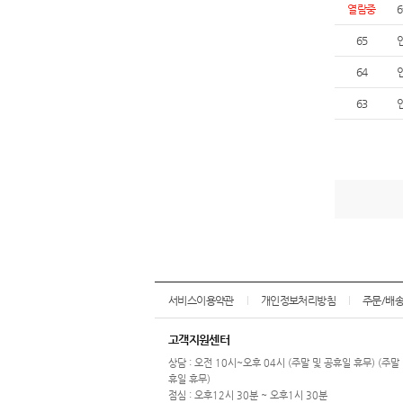
열람중
65
64
63
서비스이용약관
개인정보처리방침
주문/배
고객지원센터
상담 : 오전 10시~오후 04시 (주말 및 공휴일 휴무) (주말
휴일 휴무)
점심 : 오후12시 30분 ~ 오후1시 30분