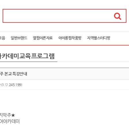
모음
일반브랜드
열펌이론자료
아이롱펌작품방
지역별스터디방
아카데미교육프로그램
막주 본교 특강안내
아
(1.♡.245.199)
마지막주★
어아카데미