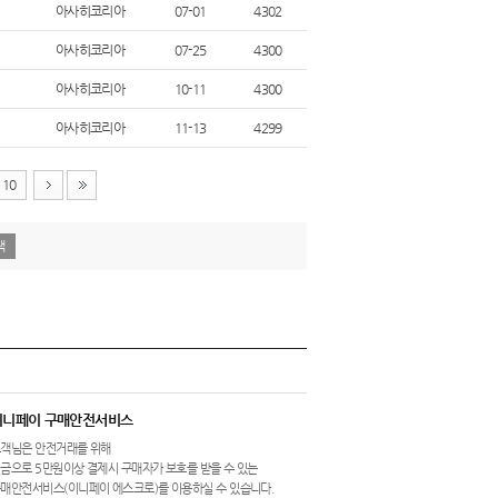
아사히코리아
07-01
4302
아사히코리아
07-25
4300
아사히코리아
10-11
4300
아사히코리아
11-13
4299
10
이니페이 구매안전서비스
객님은 안전거래를 위해
금으로 5만원이상 결제시 구매자가 보호를 받을 수 있는
매안전서비스(이니페이 에스크로)를 이용하실 수 있습니다.