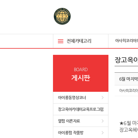
전체카테고리
아사히코리아
장고옥
BOARD
게시판
6월 마지
아사히코리
아이롱동영상코너
장고옥아카데미교육프로그램
열펌 이론자료
★6월 
장고옥헤
아이롱펌 작품방