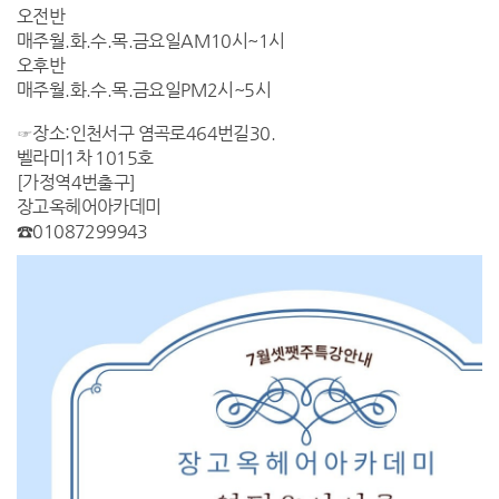
오전반
매주월.화.수.목.금요일AM10시~1시
오후반
매주월.화.수.목.금요일PM2시~5시
☞장소:인천서구 염곡로464번길30.
벨라미1차 1015호
[가정역4번출구]
장고옥헤어아카데미
☎01087299943