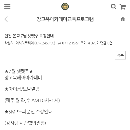
장고옥아카데미교육프로그램
인천 본교 7월 셋쨋주 특강안내
작성자
아사히코리아
(1.♡.245.199)
24-07-12 15:51
조회
4,379회
댓글
0건
목록
본문
★7월 셋쨋주★
장고옥헤어아카데미
★아이롱/토탈열펌
(매주 월,화,수 AM10시~1시)
★SMP두피문신 수강안내
(강사님 시간협의진행)