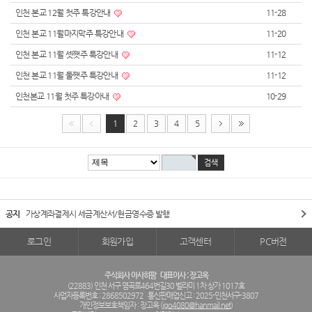
인천 본교 12월 첫주 특강안내
11-28
인천 본교 11월마지막주 특강안내
11-20
인천 본교 11월 셋쨋주 특강안내
11-12
인천 본교 11월 둘쨋주 특강안내
11-12
인천본교 11월 첫주 특강아내
10-29
1
2
3
4
5
공지
가상계좌결제시 세금계산서/현금영수증 발행
로그인
회원가입
고객센터
PC버전
주식회사 아사히팜
대표이사 : 장고옥
(22883) 인천 서구 염곡로464번길30 벨라미 1차 상가 1017호
사업자등록번호 : 2868502972
통신판매업신고 : 2025-인천서구-3807
개인정보보호책임자 : 장고옥 (
jgo4080@hanmail.net
)