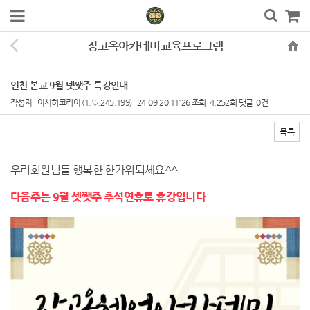
장고옥아카데미교육프로그램
인천 본교 9월 넷쨋주 특강안내
작성자
아사히코리아
(1.♡.245.199)
24-09-20 11:26
조회
4,252회
댓글
0건
목록
본문
우리회원님들 행복한 한가위되세요^^
다음주는 9월 셋쨋주 추석연휴로 휴강입니다