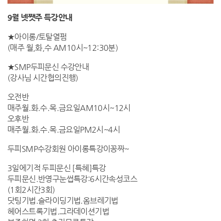
9월 넷쨋주 특강안내
★아이롱/토탈열펌
(매주 월,화,수 AM10시~12:30분)
★SMP두피문신 수강안내
(강사님 시간협의진행)
오전반
매주월.화.수.목.금요일AM10시~12시
오후반
매주월.화.수.목.금요일PM2시~4시
두피SMP수강회원 아이롱특강이꽁짜~
3일에기적 두피문신 [특혜]특강
두피문신.반영구눈썹특강:6시간속성코스
(1회2시간3회)
닷팅기법.슬라이딩기법.옴브레기법
헤어스트록기법.그라데이션기법