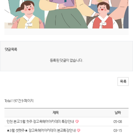
댓글목록
등록된 댓글이 없습니다.
목록
Total 197건
9 페이지
제목
날짜
인천 본교 5월 첫주 장고옥헤어아카데미 특강안내
05-08
★3월 셋쨋주★ 장고옥헤어아카데미 본교특강안내
03-15