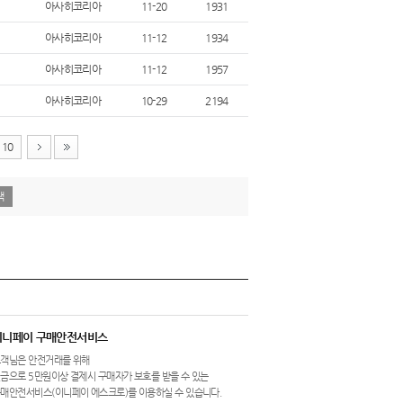
아사히코리아
11-20
1931
아사히코리아
11-12
1934
아사히코리아
11-12
1957
아사히코리아
10-29
2194
10
이니페이 구매안전서비스
객님은 안전거래를 위해
금으로 5만원이상 결제시 구매자가 보호를 받을 수 있는
매안전서비스(이니페이 에스크로)를 이용하실 수 있습니다.