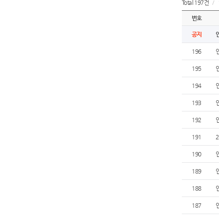
Total 197건
/
번호
공지
196
195
194
193
192
191
190
189
188
187