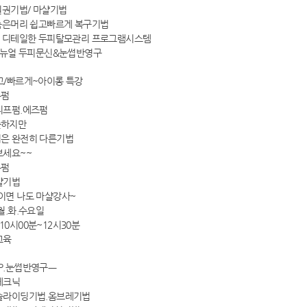
원권기법/ 마샬기법
.녹은머리 쉽고빠르게 복구기법
고 디테일한 두피탈모관리 프로그램시스템
 메뉴얼 두피문신&눈썹반영구
고/빠르게~아이롱 특강
롱펌
리프펌.에즈펌
슷하지만
은 완전히 다른기법
보세요~~
롱펌
샬기법
이면 나도 마샬강사~
월.화.수요일
0시00분~12시30분
교육
P.눈썹반영구ㅡ
테크닉
슬라이딩기법.옴브레기법