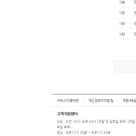
186
185
184
183
서비스이용약관
개인정보처리방침
주문/배
고객지원센터
상담 : 오전 10시~오후 04시 (주말 및 공휴일 휴무) (주말
휴일 휴무)
점심 : 오후12시 30분 ~ 오후1시 30분