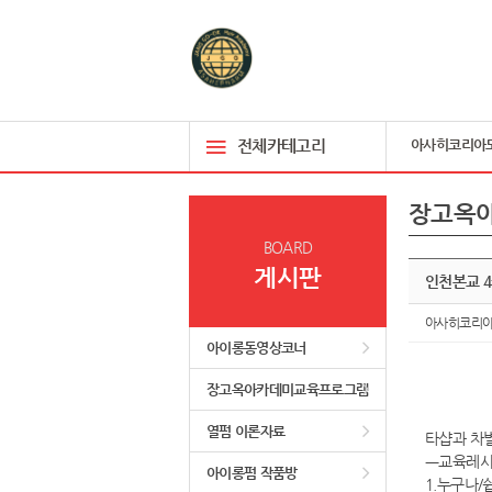
전체카테고리
아사히코리아
장고옥
BOARD
게시판
인천본교 
아사히코리
아이롱동영상코너
장고옥아카데미교육프로그램
열펌 이론자료
타샵과 차
ㅡ교육레
아이롱펌 작품방
1.누구나