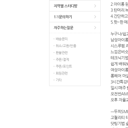
2.아이롱 
지역별 스터디방
3.탄머리
4.간단하
1:1문의하기
5.핫~한
자주하는질문
누구나/쉽
배송문의
남성아이
시스루펌.
취소/교환/반품
느낌은비
환불관련
테크닉기법
주문/결제
쉽게 배워
쿠폰/포인트
여성아이
회원관련
롱헤어 마
기타
3시간특강
일시:매주 
오전반AM1
오후 자율
ㅡ두피SM
고퀄리티 
닷팅기법.