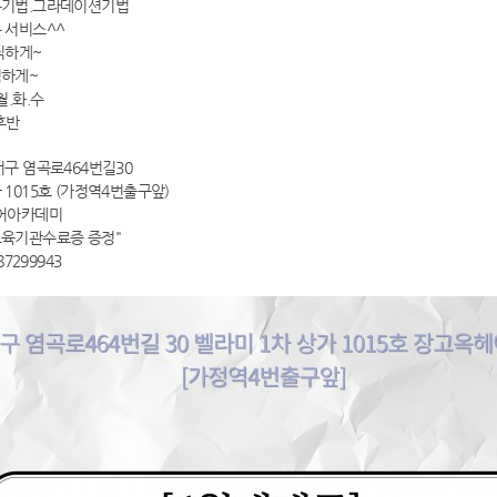
기법.그라데이션기법
 서비스^^
직하게~
하게~
월.화.수
후반
구 염곡로464번길30
1015호 (가정역4번출구앞)
어아카데미
육기관수료증 증정"
87299943