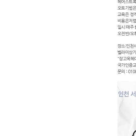
헤어스트록
오토기법은
교육은 정
비용은저렴
일시:매주 
오전반/오
장소:인천서
벨라미상가 
"장고옥헤
국가인증교
문의 : 010