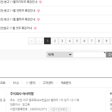
인천 본교 11월마지막주 특강안내
인천 본교 11월 셋쨋주 특강안내
인천 본교 11월 둘쨋주 특강안내
인천본교 11월 첫주 특강아내
1
2
3
4
5
6
7
8
9
송조회
FAQ
1:1문의
고객센터
제휴문의
주식회사 아사히팜
 및 공
주소 : 인천 서구 염곡로464번길30 벨라미 1차 상가 1017호
고
대표이사 : 장고옥
현
사업자등록번호 : 2868502972
구
사업자정보확인