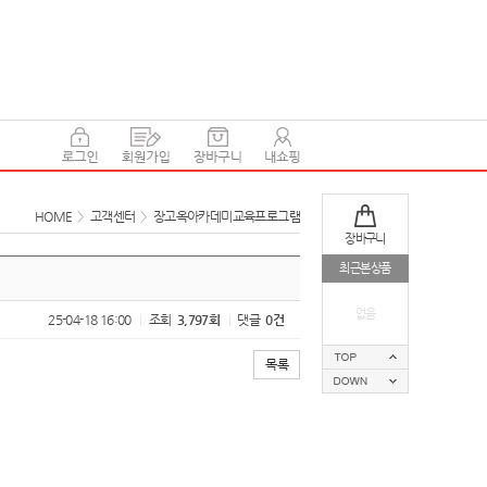
HOME
>
고객센터
>
장고옥아카데미교육프로그램
장바구니
최근본상품
없음
25-04-18 16:00
조회
3,797회
댓글
0건
|
|
목록