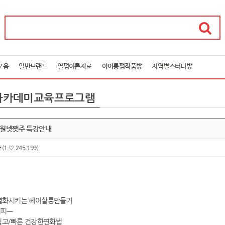
모음
일반브랜드
열펌이론자료
아이롱펌작품방
지역별스터디방
아카데미교육프로그램
4월넷쨋주 특강안내
아
(1.♡.245.199)
별화시키는 헤어살롱만들기
시피ㅡ
/쉽고/빠른 건강한연화법