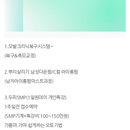
1.모발크리닉복구시스템~
(복구&측모교정)
2.뿌리살리기.남성다운펌/C컬 아이롱펌
(남자아이롱펌마스트과정)
3.두피SMP(1일원데이 개인특강)
1주일전 접수예약
(SMP기계+특강비:100~150만원)
가름마.가마:쉽게하는 오토기법