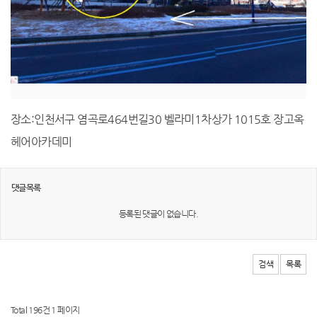
장소:인천서구 염곡로464번길30 벨라미1차상가 1015호 장고옥
헤어아카데미
댓글목록
등록된 댓글이 없습니다.
검색
목록
Total 196건
1 페이지