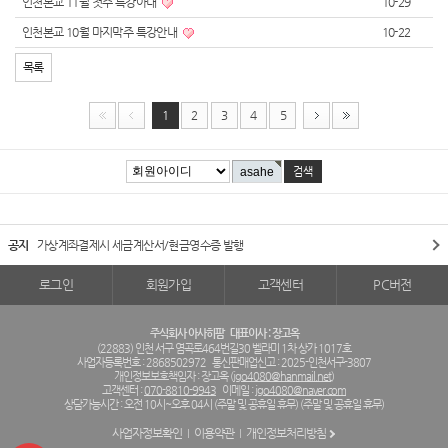
인천본교 11월 첫주 특강아내
10-29
인천본교 10월 마지막주 특강안내
10-22
목록
1
2
3
4
5
공지
가상계좌결제시 세금계산서/현금영수증 발행
로그인
회원가입
고객센터
PC버전
주식회사 아사히팜
대표이사 : 장고옥
(22883) 인천 서구 염곡로464번길30 벨라미 1차 상가 1017호
사업자등록번호 : 2868502972
통신판매업신고 : 2025-인천서구-3807
개인정보보호책임자 : 장고옥 (
jgo4080@hanmail.net
)
고객센터 :
070-8810-9943
이메일 :
jgo4080@naver.com
상담가능시간 : 오전 10시~오후 04시 (주말 및 공휴일 휴무) (주말 및 공휴일 휴무)
사업자정보확인
이용약관
개인정보처리방침