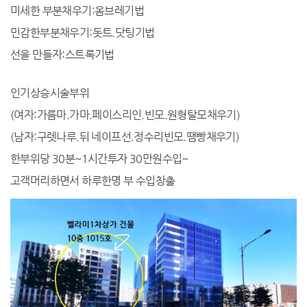
미세한 부분채우기:옴브레기법
민감한부분채우기:돗트.닷팅기법
선을 만들자:스트록기법
인기상승시술부위
(여자:가름마.가마.페이스리인.빈모.원형탈모채우기)
(남자:구렛나루.뒤 네이프선.정수리빈모.땜빵채우기)
한부위당 30분~1시간투자 30만원수입~
고객머리하면서 하루한명 부 수입창출