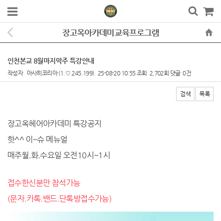
장고옥아카데미교육프로그램
인천본교 8월마지막주 특강안내
작성자
아사히코리아
(1.♡.245.199)
25-08-20 10:55
조회
2,702회
댓글
0건
검색
목록
본문
장고옥헤어아카데미 특강공지
핫^^ 이~슈 메뉴얼
매주월.화.수요일 오전10시~1시
접수한신분만 참석가능
(문자.카톡.밴드.단톡방접수가능)