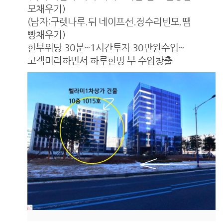
모채우기)
(남자:구렛나루.뒤 네이프선.정수리빈모.땜
빵채우기)
한부위당 30분~1시간투자 30만원수입~
고객머리하면서 하루한명 부 수입창출