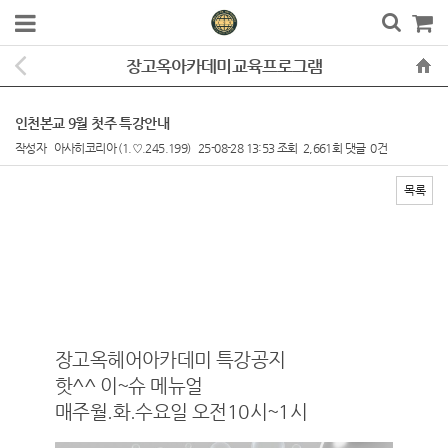
장고옥아카데미교육프로그램
인천본교 9월 첫주 특강안내
작성자
아사히코리아
(1.♡.245.199)
25-08-28 13:53
조회
2,661회
댓글
0건
목록
본문
장고옥헤어아카데미 특강공지
핫^^ 이~슈 메뉴얼
매주월.화.수요일 오전10시~1시