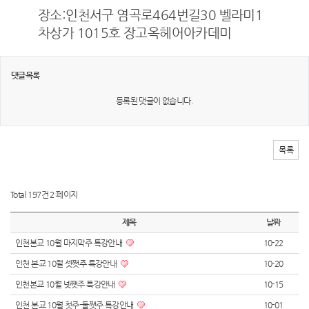
장소:인천서구 염곡로464번길30 벨라미1
차상가 1015호 장고옥헤어아카데미
댓글목록
등록된 댓글이 없습니다.
목록
Total 197건
2 페이지
제목
날짜
인천본교 10월 마지막주 특강안내
10-22
인천 본교 10월 셋쨋주 특강안내
10-20
인천본교 10월 넷쨋주 특강안내
10-15
인천 본교 10월 첫주-둘쨋주 특강안내
10-01