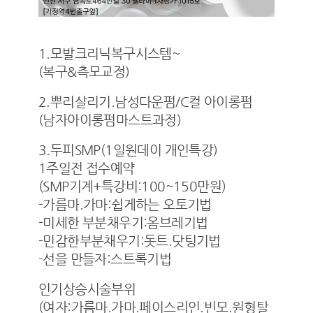
1.모발크리닉복구시스템~
(복구&측모교정)
2.뿌리살리기.남성다운펌/C컬 아이롱펌
(남자아이롱펌마스트과정)
3.두피SMP(1일원데이 개인특강)
1주일전 접수예약
(SMP기계+특강비:100~150만원)
-가름마.가마:쉽게하는 오토기법
-미세한 부분채우기:옴브레기법
-민감한부분채우기:돗트.닷팅기법
-선을 만들자:스트록기법
인기상승시술부위
(여자:가름마.가마.페이스리인.빈모.원형탈