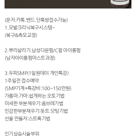
(문자.카톡.밴드.단톡방접수가능)
1.모발크리닉복구시스템~
(복구&측모교정)
2.뿌리살리기.남성다운펌/C컬 아이롱펌
(남자아이롱펌마스트과정)
3.두피SMP(1일원데이 개인특강)
1주일전 접수예약
(SMP기계+특강비:100~150만원)
가름마.가마:쉽게하는 오토기법
미세한 부분채우기:옴브레기법
민감한부분채우기:돗트.닷팅기법
선을 만들자:스트록기법
인기상승시술부위