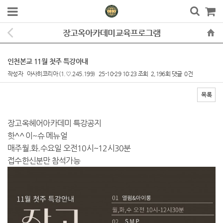
장고옥아카데미교육프로그램
인천본교 11월 첫주 특강아내
작성자
아사히코리아
(1.♡.245.199)
25-10-29 10:23
조회
2,196회
댓글
0건
목록
본문
장고옥헤어아카데미 특강공지
핫^^ 이~슈 메뉴얼
매주월.화.수요일 오전10시~12시30분
접수한신분만 참석가능