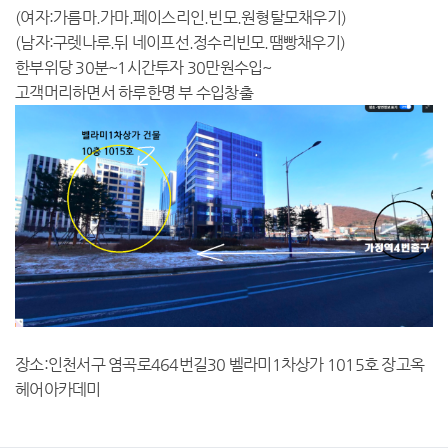
(여자:가름마.가마.페이스리인.빈모.원형탈모채우기)
(남자:구렛나루.뒤 네이프선.정수리빈모.땜빵채우기)
한부위당 30분~1시간투자 30만원수입~
고객머리하면서 하루한명 부 수입창출
장소:인천서구 염곡로464번길30 벨라미1차상가 1015호 장고옥
헤어아카데미