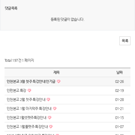
댓글목록
등록된 댓글이 없습니다.
목록
Total 197건
1 페이지
제목
날짜
인천본교 3월 첫주 특강안내 인기글
02-26
인펀본교 특강
02-19
인천본교 2월 첫주 특강안내
01-28
인천본교 1월 마지막주 특강안내
01-21
인천본교1월셋쨋주특강안내
01-15
인천본교 1월둘쨋주 특강안내
01-07