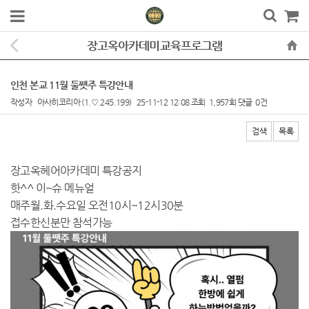
장고옥아카데미교육프로그램
인천 본교 11월 둘쨋주 특강안내
작성자
아사히코리아
(1.♡.245.199)
25-11-12 12:08
조회
1,957회
댓글
0건
검색
목록
본문
장고옥헤어아카데미 특강공지
핫^^ 이~슈 메뉴얼
매주월.화.수요일 오전10시~12시30분
접수한신분만 참석가능