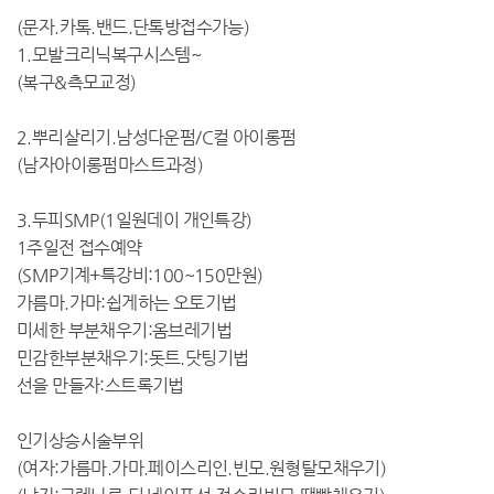
(문자.카톡.밴드.단톡방접수가능)
1.모발크리닉복구시스템~
(복구&측모교정)
2.뿌리살리기.남성다운펌/C컬 아이롱펌
(남자아이롱펌마스트과정)
3.두피SMP(1일원데이 개인특강)
1주일전 접수예약
(SMP기계+특강비:100~150만원)
가름마.가마:쉽게하는 오토기법
미세한 부분채우기:옴브레기법
민감한부분채우기:돗트.닷팅기법
선을 만들자:스트록기법
인기상승시술부위
(여자:가름마.가마.페이스리인.빈모.원형탈모채우기)