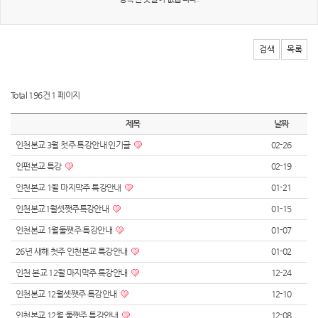
검색
목록
Total 196건
1 페이지
제목
날짜
인천본교 3월 첫주 특강안내 인기글
02-26
인펀본교 특강
02-19
인천본교 1월 마지막주 특강안내
01-21
인천본교1월셋쨋주특강안내
01-15
인천본교 1월둘쨋주 특강안내
01-07
26년 새해 첫주 인천본교 특강안내
01-02
인천 본교 12월 마지막주 특강안내
12-24
인천본교 12월셋쨋주 특강안내
12-10
인천본교 12월 둘쨋주 특강안내
12-08