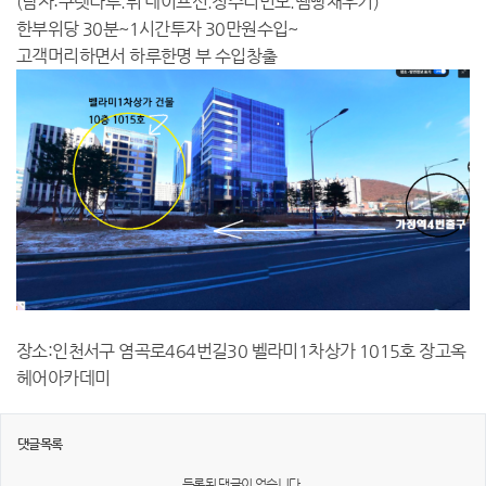
(남자:구렛나루.뒤 네이프선.정수리빈모.땜빵채우기)
한부위당 30분~1시간투자 30만원수입~
고객머리하면서 하루한명 부 수입창출
장소:인천서구 염곡로464번길30 벨라미1차상가 1015호 장고옥
헤어아카데미
댓글목록
등록된 댓글이 없습니다.