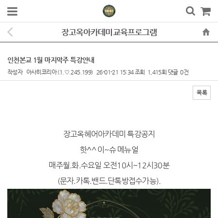
장고옥아카데미교육프로그램
인천본교 1월 마지막주 특강안내
작성자
아사히코리아
(1.♡.245.199)
26-01-21 15:34
조회
1,415회
댓글
0건
목록
본문
장고옥헤어아카데미 특강공지
핫^^ 이~슈 메뉴얼
매주월.화.수요일 오전10시~12시30분
(문자.카톡.밴드.단톡방접수가능).