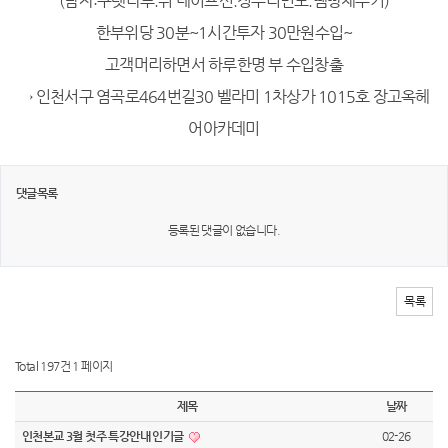
(남자:구렛나루.뒤 네이프선.정수리빈모.땜빵채우기)
한부위당 30분~1시간투자 30만원수입~
고객머리하면서 하루한명 부 수입창출
→ 인천서구 염곡로464번길30 벨라미 1차상가 1015호 장고옥헤
어아카데미
댓글목록
등록된 댓글이 없습니다.
목록
Total 197건
1 페이지
제목
날짜
인천본교 3월 첫주 특강안내 인기글
02-26