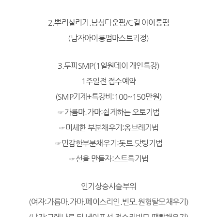
2.뿌리살리기.남성다운펌/C컬 아이롱펌
(남자아이롱펌마스트과정)
3.두피SMP(1일원데이 개인특강)
1주일전 접수예약
(SMP기계+특강비:100~150만원)
☞가름마.가마:쉽게하는 오토기법
☞미세한 부분채우기:옴브레기법
☞민감한부분채우기:돗트.닷팅기법
☞선을 만들자:스트록기법
인기상승시술부위
(여자:가름마.가마.페이스리인.빈모.원형탈모채우기)