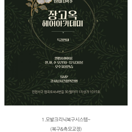
1.모발크리닉복구시스템~
(복구&측모교정)