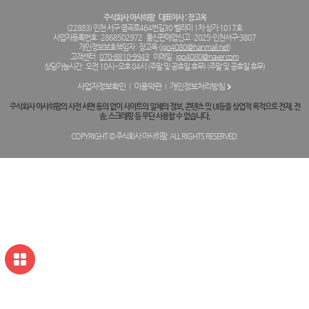
주식회사 아사히팜
대표이사 : 장고옥
(22883) 인천 서구 염곡로464번길30 벨라미 1차 상가 1017호
사업자등록번호 : 2868502972
통신판매업신고 : 2025-인천서구-3807
개인정보보호책임자 : 장고옥 (
jgo4080@hanmail.net
)
고객센터 :
070-8810-9943
이메일 :
jgo4080@naver.com
상담가능시간 : 오전 10시~오후 04시 (주말 및 공휴일 휴무) (주말 및 공휴일 휴무)
사업자정보확인
이용약관
개인정보처리방침
주식회사 아사히팜의 사전 서면 동의 없이 사이트의 일체의 정보, 콘텐츠 및 UI등을 상업적 목적으로 전재, 전
송, 스크래핑 등 무단 사용할 수 없습니다.
COPYRIGHT © 주식회사 아사히팜. ALL RIGHTS RESERVED.