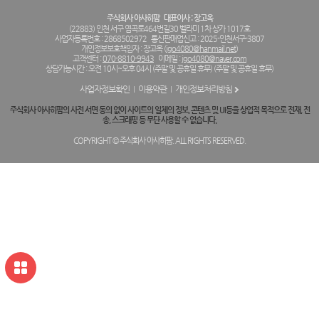
주식회사 아사히팜
대표이사 : 장고옥
(22883) 인천 서구 염곡로464번길30 벨라미 1차 상가 1017호
사업자등록번호 : 2868502972
통신판매업신고 : 2025-인천서구-3807
개인정보보호책임자 : 장고옥 (
jgo4080@hanmail.net
)
고객센터 :
070-8810-9943
이메일 :
jgo4080@naver.com
상담가능시간 : 오전 10시~오후 04시 (주말 및 공휴일 휴무) (주말 및 공휴일 휴무)
사업자정보확인
이용약관
개인정보처리방침
주식회사 아사히팜의 사전 서면 동의 없이 사이트의 일체의 정보, 콘텐츠 및 UI등을 상업적 목적으로 전재, 전
송, 스크래핑 등 무단 사용할 수 없습니다.
COPYRIGHT © 주식회사 아사히팜. ALL RIGHTS RESERVED.