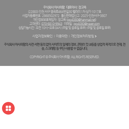
주식회사 아사히팜
대표이사 : 장고옥
(22883) 인천 서구 염곡로464번길30 벨라미 1차 상가 1017호
사업자등록번호 : 2868502972
통신판매업신고 : 2025-인천서구-3807
개인정보보호책임자 : 장고옥 (
jgo4080@hanmail.net
)
고객센터 :
070-8810-9943
이메일 :
jgo4080@naver.com
상담가능시간 : 오전 10시~오후 04시 (주말 및 공휴일 휴무) (주말 및 공휴일 휴무)
사업자정보확인
이용약관
개인정보처리방침
주식회사 아사히팜의 사전 서면 동의 없이 사이트의 일체의 정보, 콘텐츠 및 UI등을 상업적 목적으로 전재, 전
송, 스크래핑 등 무단 사용할 수 없습니다.
COPYRIGHT © 주식회사 아사히팜. ALL RIGHTS RESERVED.